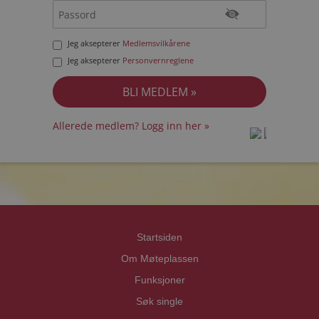
Jeg aksepterer
Medlemsvilkårene
Jeg aksepterer
Personvernreglene
Allerede medlem? Logg inn her »
prot
prot
Priva
Priva
Startsiden
Om Møteplassen
Funksjoner
Søk single