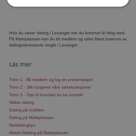
Hvis du søker dating i Levanger har du kommet til riktig sted.
På Møteplassen kan du bli medlem og søke blant tusenvis av
datinginteresserte single i Levanger
Läs mer
Trinn 1 - Bli medlem og lag en presentasjon
Trinn 2 - Slik fungerer våre søkefunksjoner
Trinn 3 - Tips til hvordan du tar kontakt
Sikker dating
Dating på mobilen
Dating på Møteplassen
Nettdatingtips
Match Making på Møteplassen