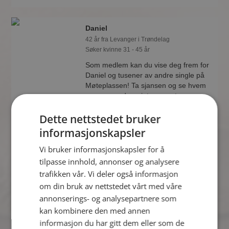
Daniel
42 år fra Levanger i Trøndelag
Søker kvinne 31 - 45 år
Som medlem kan du vise deg frem for
Daniel og tusener av andre single på
Møteplassen! Ta sjansen og se hvem
som synes du er interessant.
Dette nettstedet bruker
informasjonskapsler
Jon
Vi bruker informasjonskapsler for å
44 år fra Levanger i Trøndelag
Søker kvinne 30 - 49 år
tilpasse innhold, annonser og analysere
trafikken vår. Vi deler også informasjon
Vil du vite om Jon er den rette for deg?
Bli medlem og se hva Jon liker å gjøre
om din bruk av nettstedet vårt med våre
om kvelden. Kanskje en
annonserings- og analysepartnere som
treningsentusiast som deg selv?
kan kombinere den med annen
informasjon du har gitt dem eller som de