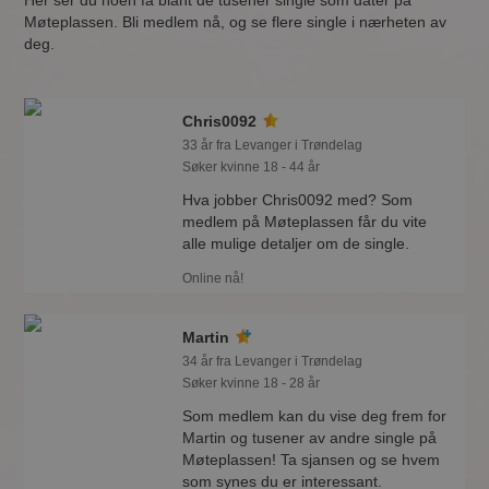
Her ser du noen få blant de tusener single som dater på
Møteplassen. Bli medlem nå, og se flere single i nærheten av
deg.
Chris0092
33 år fra Levanger i Trøndelag
Søker kvinne 18 - 44 år
Hva jobber Chris0092 med? Som
medlem på Møteplassen får du vite
alle mulige detaljer om de single.
Online nå!
Martin
34 år fra Levanger i Trøndelag
Søker kvinne 18 - 28 år
Som medlem kan du vise deg frem for
Martin og tusener av andre single på
Møteplassen! Ta sjansen og se hvem
som synes du er interessant.