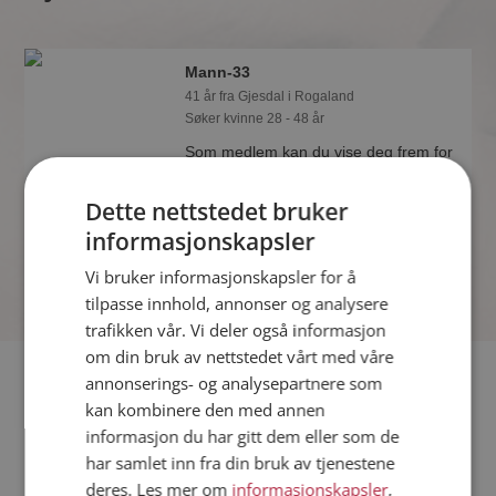
Mann-33
41 år fra Gjesdal i Rogaland
Søker kvinne 28 - 48 år
Som medlem kan du vise deg frem for
Mann-33 og tusener av andre single
på Møteplassen! Ta sjansen og se
Dette nettstedet bruker
hvem som synes du er interessant.
informasjonskapsler
Vi bruker informasjonskapsler for å
tilpasse innhold, annonser og analysere
trafikken vår. Vi deler også informasjon
om din bruk av nettstedet vårt med våre
Fler single
annonserings- og analysepartnere som
kan kombinere den med annen
informasjon du har gitt dem eller som de
Flere singlemenn fra Gjesdal
:
Varpino
,
Geggi24
,
benjac
har samlet inn fra din bruk av tjenestene
Kvinner fra Gjesdal
deres. Les mer om
informasjonskapsler
,
Date kvinner i Norge