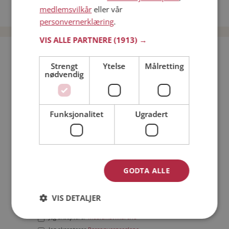
medlemsvilkår
eller vår
Date menn i Norge
personvernerklæring
.
VIS ALLE PARTNERE
(1913) →
Bli medlem gratis!
Strengt
Ytelse
Målretting
nødvendig
Jeg er en:
Mann
Kvinne
Min alder:
Funksjonalitet
Ugradert
GODTA ALLE
VIS DETALJER
Jeg aksepterer
Medlemsvilkårene