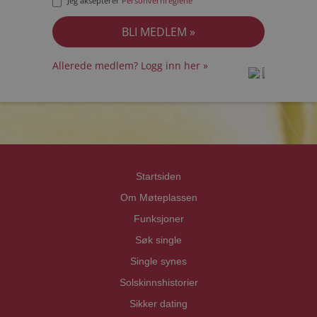
Jeg aksepterer
Personvernreglene
Allerede medlem? Logg inn her »
prot
prot
Priva
Priva
Startsiden
Om Møteplassen
Funksjoner
Søk single
Single synes
Solskinnshistorier
Sikker dating