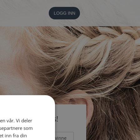
LOGG INN
li medlem gratis!
en vår. Vi deler
ysepartnere som
 inn fra din
Mann
Kvinne