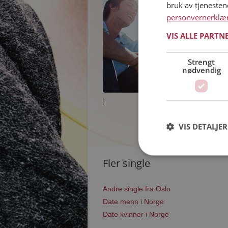
bruk av tjeneste
personvernerklæ
VIS ALLE PARTN
Strengt
nødvendig
]
VIS DETALJER
Fler single
Andre single fra Oslo
Date menn i Norge
Date kvinner i Norge