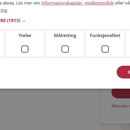
ne deres. Les mer om
informasjonskapsler
,
medlemsvilkår
eller vå
ring
.
Min alder
ERE
(1913) →
Ytelse
Målretting
Funksjonalitet
Jeg aks
Jeg aks
Allerede 