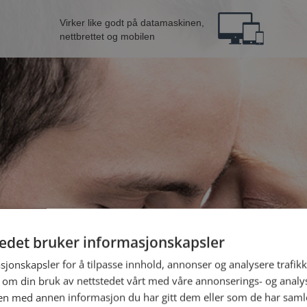
Virker like godt på datamaskinen,
nettbrettet og mobilen
tedet bruker informasjonskapsler
B
sjonskapsler for å tilpasse innhold, annonser og analysere trafikk
 om din bruk av nettstedet vårt med våre annonserings- og anal
n med annen informasjon du har gitt dem eller som de har samlet
Jeg er en: