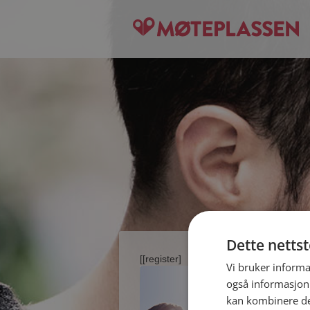
Dette netts
[[register]
Vi bruker informa
også informasjon
kan kombinere de