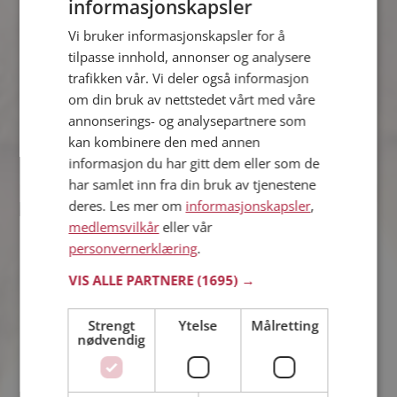
informasjonskapsler
Bettina
Vi bruker informasjonskapsler for å
37 år fra Larvik i Vestfold
tilpasse innhold, annonser og analysere
Søker mann 50 - 70 år
trafikken vår. Vi deler også informasjon
Vil du vite mer om Bettina? Du kan se
om din bruk av nettstedet vårt med våre
en fullstendig profil med opplysninger
annonserings- og analysepartnere som
og bilder hvis du er medlem på
kan kombinere den med annen
Møteplassen.
informasjon du har gitt dem eller som de
har samlet inn fra din bruk av tjenestene
deres. Les mer om
informasjonskapsler
,
Monika
medlemsvilkår
eller vår
42 år fra Larvik i Vestfold
personvernerklæring
.
Søker mann 37 - 48 år
VIS ALLE PARTNERE
(1695) →
Liker du å reise? Det gjør kanskje
Monika også. Bli medlem nå for å finne
svaret og mengder av andre
Strengt
Ytelse
Målretting
nødvendig
spennende fakta.