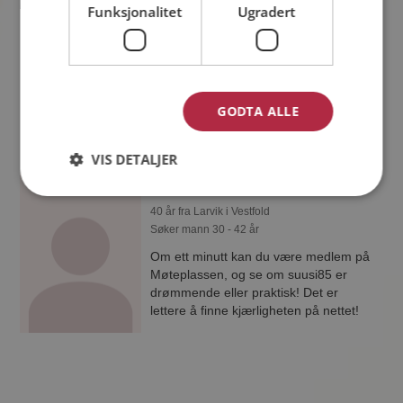
Funksjonalitet
Ugradert
Elisabeth
30 år fra Larvik i Vestfold
Søker mann 25 - 46 år
Hva jobber Elisabeth med? Som
medlem på Møteplassen får du vite
GODTA ALLE
alle mulige detaljer om de single.
VIS DETALJER
suusi85
40 år fra Larvik i Vestfold
Søker mann 30 - 42 år
Om ett minutt kan du være medlem på
Møteplassen, og se om suusi85 er
drømmende eller praktisk! Det er
lettere å finne kjærligheten på nettet!