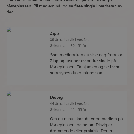
Her ser du noen få blant de tusener single som dater på
Møteplassen. Bli medlem nå, og se flere single i nærheten av
deg.
Zipp
39 år fra Larvik i Vestfold
Søker mann 30 - 51 år
Som medlem kan du vise deg frem for
Zipp og tusener av andre single på
Møteplassen! Ta sjansen og se hvem
som synes du er interessant.
Disvig
44 år fra Larvik i Vestfold
Søker mann 41 - 55 år
Om ett minutt kan du være medlem på
Møteplassen, og se om Disvig er
drømmende eller praktisk! Det er