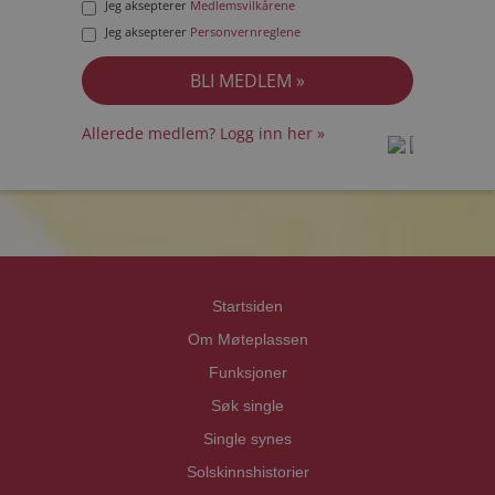
Jeg aksepterer
Medlemsvilkårene
Jeg aksepterer
Personvernreglene
Allerede medlem? Logg inn her »
prot
prot
Priva
Priva
Startsiden
Om Møteplassen
Funksjoner
Søk single
Single synes
Solskinnshistorier