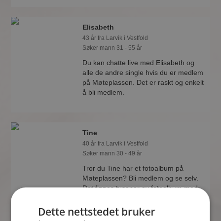
Elisabeth
43 år fra Larvik i Vestfold
Søker mann 31 - 55 år
Du kan chatte live med Elisabeth og
alle de andre single hvis du er medlem
på Møteplassen. Det er raskt og enkelt
å bli medlem.
Tine
40 år fra Larvik i Vestfold
Søker mann 30 - 49 år
Tror du Tine har et fotoalbum på
Møteplassen? Bli medlem og se selv.
Det finnes tusener av fotoalbum med
spennende bilder på sidene.
Dette nettstedet bruker