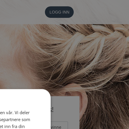
LOGG INN
li medlem gratis!
en vår. Vi deler
ysepartnere som
 inn fra din
Mann
Kvinne