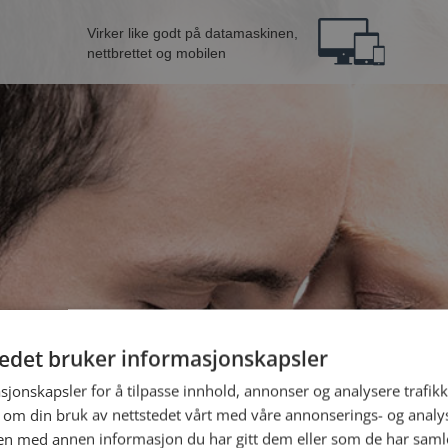
Virker like godt på datamaskinen,
nettbrettet og mobilen
tedet bruker informasjonskapsler
 mann fra Nærøysund
B
sjonskapsler for å tilpasse innhold, annonser og analysere trafikk
 om din bruk av nettstedet vårt med våre annonserings- og anal
n med annen informasjon du har gitt dem eller som de har samlet
Jeg er en: