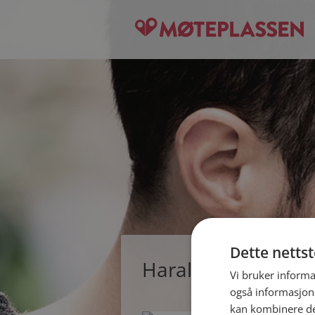
Dette netts
Harald321, single
Vi bruker informa
også informasjon
kan kombinere de