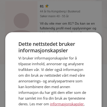
81
44 år fra Kongsberg i Buskerud
Søker mann 40 - 55 år
Vil du vite mer om 81? Du kan se en
fullstendig profil med opplysninger og
bilder hvis du er medlem på
Møteplassen.
Dette nettstedet bruker
informasjonskapsler
Vi bruker informasjonskapsler for å
tilpasse innhold, annonser og analysere
trafikken vår. Vi deler også informasjon
Fler single
om din bruk av nettstedet vårt med våre
annonserings- og analysepartnere som
Flere singlekvinner fra Kongsberg
:
Sommeren-18
,
Linden
,
kan kombinere den med annen
Blomstring
informasjon du har gitt dem eller som de
Menn fra Kongsberg
har samlet inn fra din bruk av tjenestene
Date kvinner i Norge
deres. Les mer om
informasjonskapsler
,