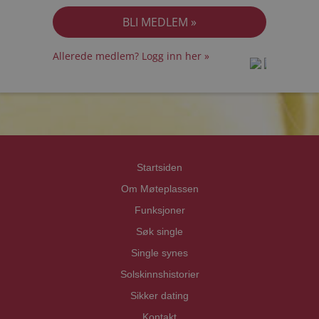
Allerede medlem? Logg inn her »
prot
prot
Priva
Priva
Startsiden
Om Møteplassen
Funksjoner
Søk single
Single synes
Solskinnshistorier
Sikker dating
Kontakt