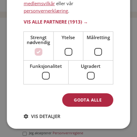
Date menn i Norge
medlemsvilkår
eller vår
personvernerklæring
.
VIS ALLE PARTNERE
(1913) →
Bli medlem gratis!
Strengt
Ytelse
Målretting
nødvendig
Jeg er en:
Mann
Kvinne
Min alder:
Funksjonalitet
Ugradert
GODTA ALLE
VIS DETALJER
Jeg aksepterer
Medlemsvilkårene
Jeg aksepterer
Personvernreglene