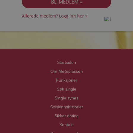
Allerede medlem? Logg inn her »
prot
prot
Priva
Priva
Startsiden
Om Møteplassen
Funksjoner
Søk single
Single synes
Solskinnshistorier
Sikker dating
Kontakt