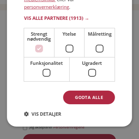
personvernerklæring
.
VIS ALLE PARTNERE
(1913) →
Bli medlem gratis!
Strengt
Ytelse
Målretting
nødvendig
Jeg er en:
Mann
Kvinne
Min alder:
Funksjonalitet
Ugradert
GODTA ALLE
VIS DETALJER
Jeg aksepterer
Medlemsvilkårene
Jeg aksepterer
Personvernreglene