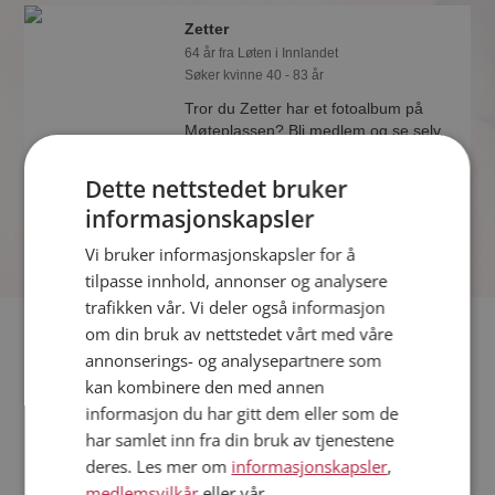
Zetter
64 år fra Løten i Innlandet
Søker kvinne 40 - 83 år
Tror du Zetter har et fotoalbum på
Møteplassen? Bli medlem og se selv.
Det finnes tusener av fotoalbum med
spennende bilder på sidene.
Dette nettstedet bruker
informasjonskapsler
Vi bruker informasjonskapsler for å
tilpasse innhold, annonser og analysere
trafikken vår. Vi deler også informasjon
Fler single
om din bruk av nettstedet vårt med våre
annonserings- og analysepartnere som
kan kombinere den med annen
Flere singlemenn fra Løten
:
Nettgauk
,
Majorh
,
JohnH84
informasjon du har gitt dem eller som de
Kvinner fra Løten
har samlet inn fra din bruk av tjenestene
Date kvinner i Norge
deres. Les mer om
informasjonskapsler
,
Date menn i Norge
medlemsvilkår
eller vår