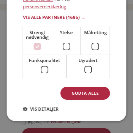
personvernerklæring
.
VIS ALLE PARTNERE
(1695) →
Bli medlem gratis!
Strengt
Ytelse
Målretting
nødvendig
Jeg er en:
Mann
Kvinne
Min alder:
Funksjonalitet
Ugradert
GODTA ALLE
VIS DETALJER
Jeg aksepterer
Medlemsvilkårene
Jeg aksepterer
Personvernreglene