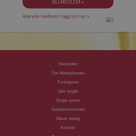
Allerede medlem? Logg inn her »
prot
prot
Priva
Priva
Startsiden
Om Møteplassen
Funksjoner
Søk single
Single synes
Solskinnshistorier
Sikker dating
Kontakt