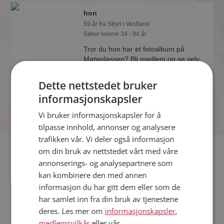
hon
59 år fra Stryn i Vestland
Søker kvinne 34 - 94 år
Tror du hon har et fotoalbum på
Møteplassen? Bli medlem og se selv.
Det finnes tusener av fotoalbum med
spennende bilder på sidene.
Dette nettstedet bruker
informasjonskapsler
Vi bruker informasjonskapsler for å
tilpasse innhold, annonser og analysere
trafikken vår. Vi deler også informasjon
Fler single
om din bruk av nettstedet vårt med våre
annonserings- og analysepartnere som
kan kombinere den med annen
Flere singlemenn fra Stryn
:
waasy
,
sigmund28
,
G-Kraft
informasjon du har gitt dem eller som de
Kvinner fra Stryn
har samlet inn fra din bruk av tjenestene
Date kvinner i Norge
deres. Les mer om
informasjonskapsler
,
Date menn i Norge
medlemsvilkår
eller vår