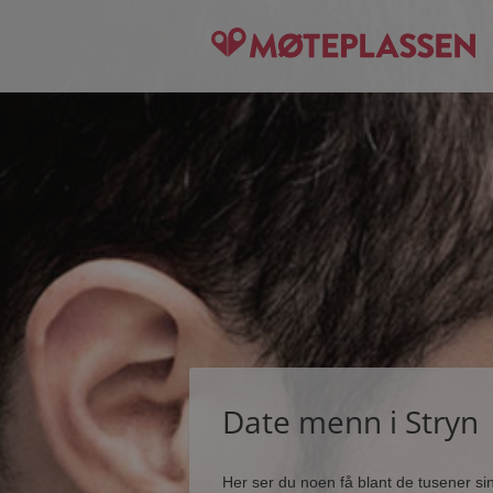
Date menn i Stryn
Her ser du noen få blant de tusener s