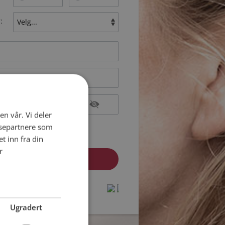
:
en vår. Vi deler
epterer
Medlemsvilkårene
ysepartnere som
epterer
Personvernreglene
 inn fra din
r
medlem? Logg inn her »
protected by
protected by
reCAPTCHA
reCAPTCHA
-
-
Privacy
Privacy
Terms
Terms
Ugradert