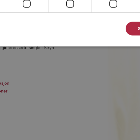
met til riktig sted. På Møteplassen kan du bli
ginteresserte single i Stryn
asjon
oner