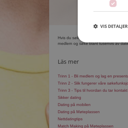
VIS DETALJER
Hvis du søker dating i Stryn har du kom
medlem og søke blant tusenvis av datin
Läs mer
Trinn 1 - Bli medlem og lag en present
Trinn 2 - Slik fungerer våre søkefunksj
Trinn 3 - Tips til hvordan du tar kontakt
Sikker dating
Dating på mobilen
Dating på Møteplassen
Nettdatingtips
Match Making på Møteplassen