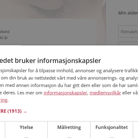
Min alder
estland
40 år
kan du være medlem på Møteplassen, og se om
ende eller praktisk! Det er lettere å finne
tedet bruker informasjonskapsler
nettet!
sjonskapsler for å tilpasse innhold, annonser og analysere trafikk
Jeg aks
 om din bruk av nettstedet vårt med våre annonserings- og anal
Jeg aks
n med annen informasjon du har gitt dem eller som de har samlet
ne deres. Les mer om
informasjonskapsler
,
medlemsvilkår
eller vå
estland
ring
37 år
.
om Ole Johnny? Du kan se en fullstendig profil
ERE
(1913) →
Allerede 
r og bilder hvis du er medlem på Møteplassen.
Ytelse
Målretting
Funksjonalitet