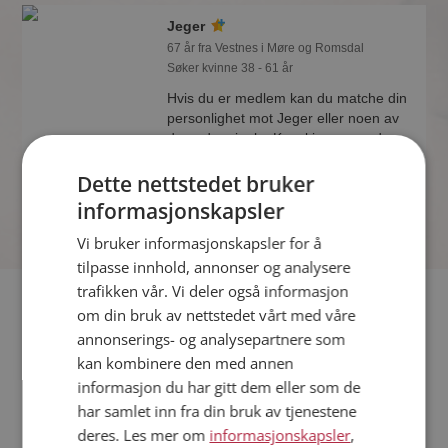
Jeger
67 år fra Vestnes i Møre og Romsdal
Søker kvinne 38 - 61 år
Hvis du er medlem kan du matche din
personlighet mot Jeger eller noen av
de andre single. Kanskje passer dere
sammen som hånd i hanske?
Dette nettstedet bruker
informasjonskapsler
Vi bruker informasjonskapsler for å
tilpasse innhold, annonser og analysere
trafikken vår. Vi deler også informasjon
Fler single
om din bruk av nettstedet vårt med våre
annonserings- og analysepartnere som
Flere singlemenn fra Vestnes
:
Nissan 63
,
Fjelltopp
,
Eirik
kan kombinere den med annen
Arne
informasjon du har gitt dem eller som de
Kvinner fra Vestnes
har samlet inn fra din bruk av tjenestene
Date kvinner i Norge
deres. Les mer om
informasjonskapsler
,