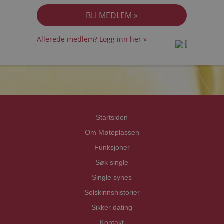
Allerede medlem? Logg inn her »
prot
prot
Priva
Priva
Startsiden
Om Møteplassen
Funksjoner
Søk single
Single synes
Solskinnshistorier
Sikker dating
Kontakt