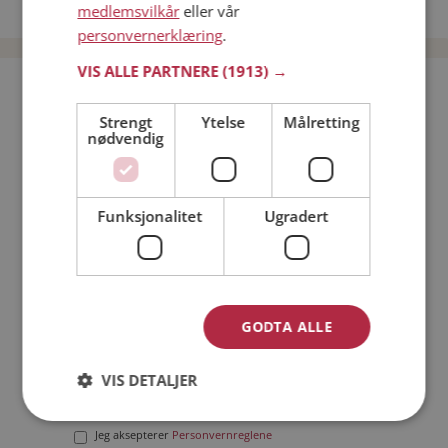
Date menn i Norge
medlemsvilkår
eller vår
personvernerklæring
.
VIS ALLE PARTNERE
(1913) →
Bli medlem gratis!
Strengt
Ytelse
Målretting
nødvendig
Jeg er en:
Mann
Kvinne
Min alder:
Funksjonalitet
Ugradert
GODTA ALLE
VIS DETALJER
Jeg aksepterer
Medlemsvilkårene
Jeg aksepterer
Personvernreglene