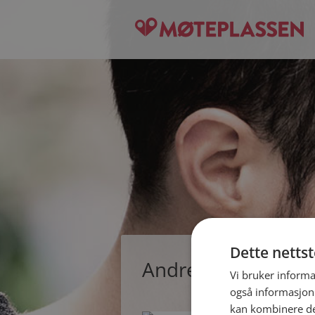
Dette netts
Andreasf, single 
Vi bruker informa
også informasjon
kan kombinere de