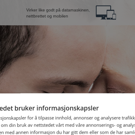
Virker like godt på datamaskinen,
nettbrettet og mobilen
tedet bruker informasjonskapsler
mann fra Namsos
B
sjonskapsler for å tilpasse innhold, annonser og analysere trafikk
 om din bruk av nettstedet vårt med våre annonserings- og anal
n med annen informasjon du har gitt dem eller som de har samlet
Jeg er en: