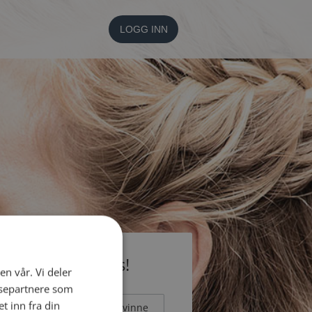
LOGG INN
li medlem gratis!
en vår. Vi deler
ysepartnere som
 inn fra din
Mann
Kvinne