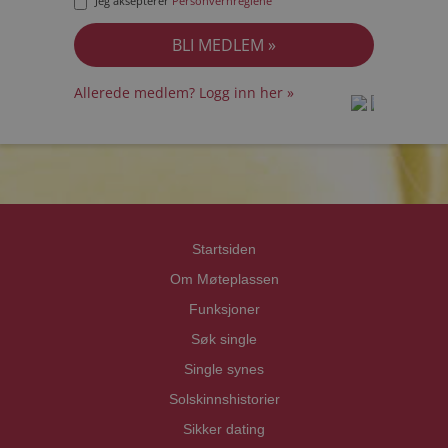
Jeg aksepterer
Personvernreglene
Allerede medlem? Logg inn her »
prot
prot
Priva
Priva
Startsiden
Om Møteplassen
Funksjoner
Søk single
Single synes
Solskinnshistorier
Sikker dating