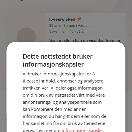
loveiswicked
39 år fra Bergen i Vestland
Søker mann 40 - 51 år
Som medlem kan du vise deg frem for
loveiswicked og tusener av andre
single på Møteplassen! Ta sjansen og
Dette nettstedet bruker
se hvem som synes du er interessant.
informasjonskapsler
Vi bruker informasjonskapsler for å
tilpasse innhold, annonser og analysere
trafikken vår. Vi deler også informasjon
om din bruk av nettstedet vårt med våre
Fler single
annonserings- og analysepartnere som
kan kombinere den med annen
informasjon du har gitt dem eller som de
Flere singlekvinner fra Bergen
:
BibbiK
,
Minion 5
,
Tima04
har samlet inn fra din bruk av tjenestene
Menn fra Bergen
deres. Les mer om
informasjonskapsler
,
Date kvinner i Norge