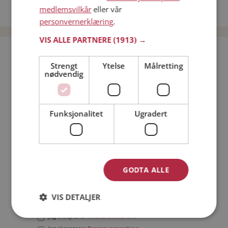
medlemsvilkår
eller vår
Date menn i Norge
personvernerklæring
.
VIS ALLE PARTNERE
(1913) →
Bli medlem gratis!
Strengt
Ytelse
Målretting
nødvendig
Jeg er en:
Mann
Kvinne
Min alder:
Funksjonalitet
Ugradert
GODTA ALLE
VIS DETALJER
Jeg aksepterer
Medlemsvilkårene