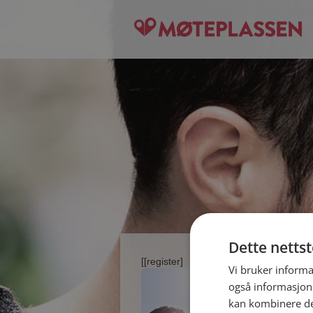
Dette netts
[[register]
Vi bruker informa
også informasjon
kan kombinere de