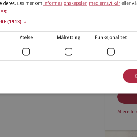
ne deres. Les mer om
informasjonskapsler
,
medlemsvilkår
eller vå
ring
.
Min alder
ERE
(1913) →
Ytelse
Målretting
Funksjonalitet
Jeg aks
Jeg aks
Allerede 