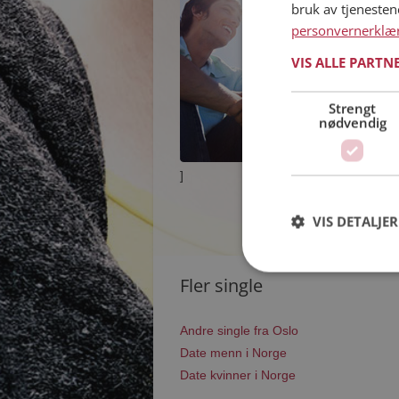
bruk av tjeneste
personvernerklæ
VIS ALLE PARTN
Strengt
nødvendig
]
VIS DETALJER
Fler single
Andre single fra Oslo
Date menn i Norge
Date kvinner i Norge