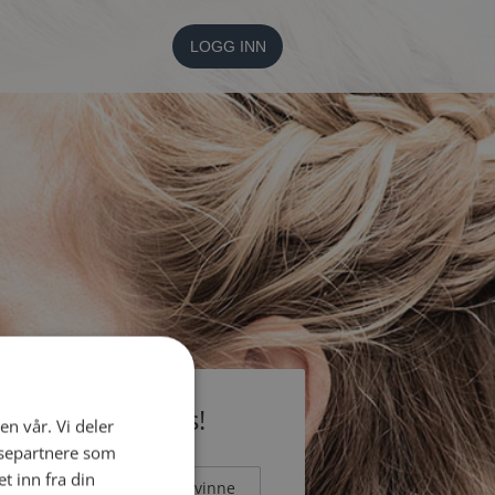
LOGG INN
li medlem gratis!
en vår. Vi deler
ysepartnere som
 inn fra din
Mann
Kvinne