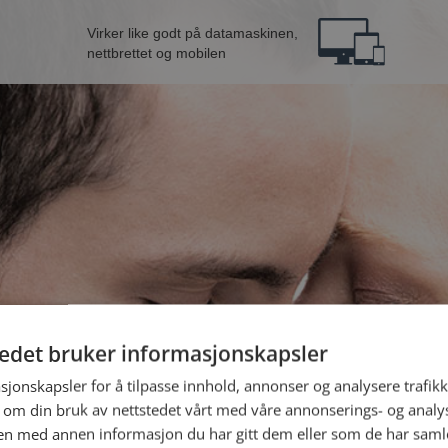
Virker like godt på datamaskinen,
nettbrettet og mobilen
tedet bruker informasjonskapsler
B
sjonskapsler for å tilpasse innhold, annonser og analysere trafikk
 om din bruk av nettstedet vårt med våre annonserings- og anal
n med annen informasjon du har gitt dem eller som de har samlet
Jeg er en: