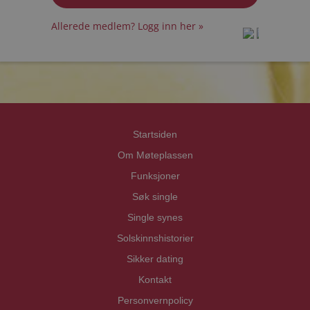
Allerede medlem? Logg inn her »
prot
prot
Priva
Priva
Startsiden
Om Møteplassen
Funksjoner
Søk single
Single synes
Solskinnshistorier
Sikker dating
Kontakt
Personvernpolicy