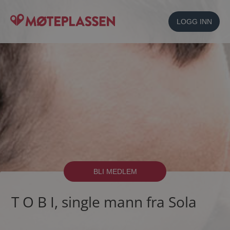
LOGG INN
BLI MEDLEM
T O B I, single mann fra Sola