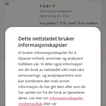
T O B I
42 år fra Sola i Rogaland
Søker kvinne 33 - 45 år
Hva jobber T O B I med? Som medlem
på Møteplassen får du vite alle mulige
detaljer om de single.
Dette nettstedet bruker
informasjonskapsler
Vi bruker informasjonskapsler for å
tilpasse innhold, annonser og analysere
trafikken vår. Vi deler også informasjon
Fler single
om din bruk av nettstedet vårt med våre
annonserings- og analysepartnere som
Flere singlemenn fra Sola
:
Larsnil
,
Halvtol
,
Chris-R
kan kombinere den med annen
Kvinner fra Sola
informasjon du har gitt dem eller som de
Date kvinner i Norge
har samlet inn fra din bruk av tjenestene
Date menn i Norge
deres. Les mer om
informasjonskapsler
,
medlemsvilkår
eller vår