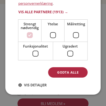
personvernerklæring
.
Bli medlem gratis!
VIS ALLE PARTNERE
(1913) →
Strengt
Ytelse
Målretting
Jeg er en:
Mann
Kvinne
nødvendig
Min alder:
Funksjonalitet
Ugradert
GODTA ALLE
VIS DETALJER
Jeg aksepterer
Medlemsvilkårene
Jeg aksepterer
Personvernreglene