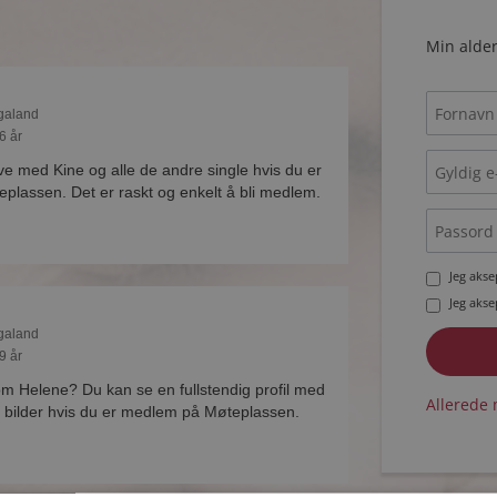
Min alder
ogaland
6 år
ve med Kine og alle de andre single hvis du er
lassen. Det er raskt og enkelt å bli medlem.
Jeg aks
Jeg aks
ogaland
9 år
 om Helene? Du kan se en fullstendig profil med
Allerede 
 bilder hvis du er medlem på Møteplassen.