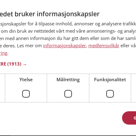
tedet bruker informasjonskapsler
ogaland
5 år
sjonskapsler for å tilpasse innhold, annonser og analysere trafikk
 om din bruk av nettstedet vårt med våre annonserings- og anal
ive med Hege og alle de andre single hvis du er
lassen. Det er raskt og enkelt å bli medlem.
n med annen informasjon du har gitt dem eller som de har samlet
ne deres. Les mer om
informasjonskapsler
,
medlemsvilkår
eller vå
ring
.
ERE
(1913) →
ogaland
Ytelse
Målretting
Funksjonalitet
5 år
ne single personen hyggelig? Det tar bare ett
lem på Møteplassen, slik at du kan finne ut alt
ogaland