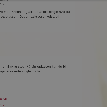
9 år
ve med Kristine og alle de andre single hvis du
teplassen. Det er raskt og enkelt å bli
et til riktig sted. På Møteplassen kan du bli
ginteresserte single i Sola
asjon
oner