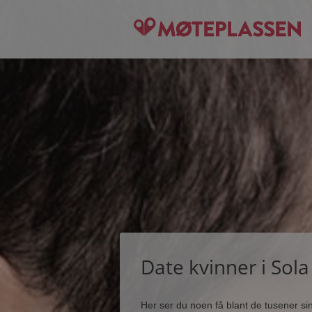
Date kvinner i Sola
Her ser du noen få blant de tusener s