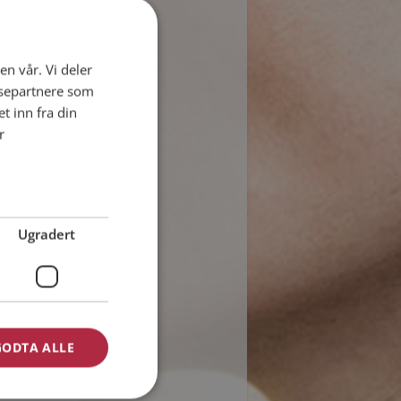
en vår. Vi deler
ysepartnere som
 inn fra din
r
Ugradert
GODTA ALLE