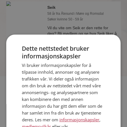
Seik
58 år fra Ålesund i Møre og Romsdal
Søker kvinne 50 - 59 år
Vil du vite om Seik er den rette for
deg? Bli medlem og se hva Seik liker å
gjøre om kvelden. Kanskje en
treningsentusiast som deg selv?
Dette nettstedet bruker
informasjonskapsler
Vi bruker informasjonskapsler for å
tilpasse innhold, annonser og analysere
trafikken vår. Vi deler også informasjon
Fler single
om din bruk av nettstedet vårt med våre
annonserings- og analysepartnere som
kan kombinere den med annen
Flere singlemenn fra Ålesund
:
eivind70
,
Janjoh
,
bamse 69
informasjon du har gitt dem eller som de
Kvinner fra Ålesund
har samlet inn fra din bruk av tjenestene
Date kvinner i Norge
deres. Les mer om
informasjonskapsler
,
Date menn i Norge
medlemsvilkår
eller vår