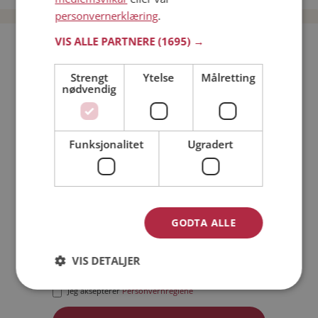
personvernerklæring
.
VIS ALLE PARTNERE
(1695) →
Bli medlem gratis!
Strengt
Ytelse
Målretting
nødvendig
Jeg er en:
Mann
Kvinne
Min alder:
Funksjonalitet
Ugradert
GODTA ALLE
VIS DETALJER
Jeg aksepterer
Medlemsvilkårene
Jeg aksepterer
Personvernreglene