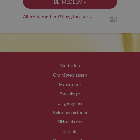
Allerede medlem? Logg inn her »
prot
prot
Priva
Priva
Startsiden
Om Møteplassen
Funksjoner
Søk single
Single synes
Solskinnshistorier
Sikker dating
Kontakt