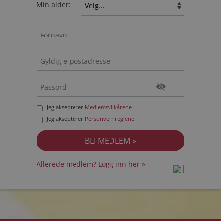
Min alder:
Jeg aksepterer
Medlemsvilkårene
Jeg aksepterer
Personvernreglene
Allerede medlem? Logg inn her »
prot
prot
Priva
Priva