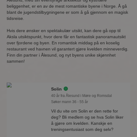
Ålesund, med sin eventyrlige arkitektur og kystnære
beliggenhet, er en av de mest romantiske byene i Norge. Å gå
blant de jugendstilbygningene er som å gå gjennom en magisk
tidsreise.
Hvis dere ønsker en spektakulær utsikt, kan dere gå opp til
Aksla utsiktspunkt, hvor dere får en fantastisk panoramautsikt
over fjordene og byen. En romantisk middag på en koselig
restaurant ved havnen vil garantert gjøre kvelden minneverdig.
Finn din partner i Ålesund, og nyt byens unike skjønnhet
sammen!
Solin
40 år fra Ålesund i Møre og Romsdal
Søker mann 36 - 55 år
Vil du vite om Solin er den rette for
deg? Bli medlem og se hva Solin liker
å gjøre om kvelden. Kanskje en
treningsentusiast som deg selv?