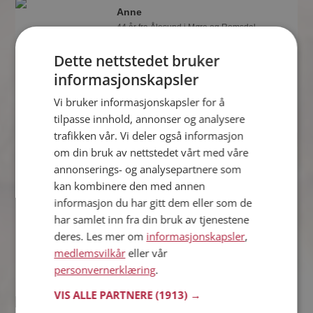
Anne
44 år fra Ålesund i Møre og Romsdal
Søker mann 30 - 41 år
Dette nettstedet bruker
Om ett minutt kan du være medlem på
informasjonskapsler
Møteplassen, og se om Anne er
drømmende eller praktisk! Det er
Vi bruker informasjonskapsler for å
lettere å finne kjærligheten på nettet!
tilpasse innhold, annonser og analysere
trafikken vår. Vi deler også informasjon
om din bruk av nettstedet vårt med våre
Rymma
annonserings- og analysepartnere som
41 år fra Ålesund i Møre og Romsdal
kan kombinere den med annen
Søker mann 35 - 55 år
informasjon du har gitt dem eller som de
Om ett minutt kan du være medlem på
har samlet inn fra din bruk av tjenestene
Møteplassen, og se om Rymma er
deres. Les mer om
informasjonskapsler
,
drømmende eller praktisk! Det er
medlemsvilkår
eller vår
lettere å finne kjærligheten på nettet!
personvernerklæring
.
VIS ALLE PARTNERE
(1913) →
Larysa