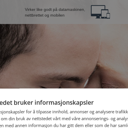
Virker like godt på datamaskinen,
nettbrettet og mobilen
tedet bruker informasjonskapsler
ne fra Lillehammer
B
sjonskapsler for å tilpasse innhold, annonser og analysere trafikk
 om din bruk av nettstedet vårt med våre annonserings- og anal
n med annen informasjon du har gitt dem eller som de har samlet
Jeg er en: