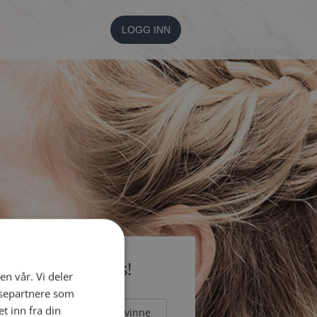
LOGG INN
li medlem gratis!
en vår. Vi deler
ysepartnere som
 inn fra din
Mann
Kvinne