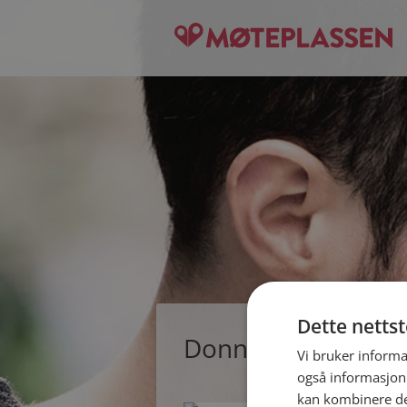
Dette netts
Donna, single kvin
Vi bruker informa
også informasjon
kan kombinere de