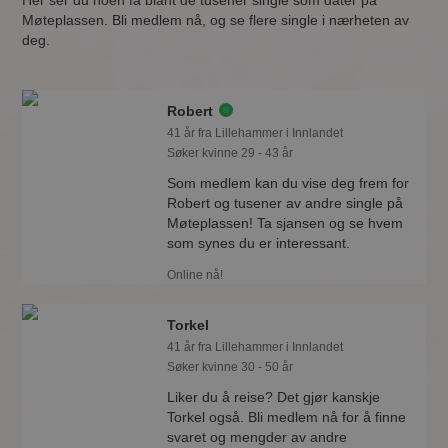
Her ser du noen få blant de tusener single som dater på
Møteplassen. Bli medlem nå, og se flere single i nærheten av
deg.
Robert
41 år fra Lillehammer i Innlandet
Søker kvinne 29 - 43 år
Som medlem kan du vise deg frem for
Robert og tusener av andre single på
Møteplassen! Ta sjansen og se hvem
som synes du er interessant.
Online nå!
Torkel
41 år fra Lillehammer i Innlandet
Søker kvinne 30 - 50 år
Liker du å reise? Det gjør kanskje
Torkel også. Bli medlem nå for å finne
svaret og mengder av andre