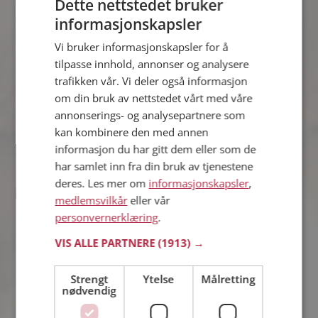
Dette nettstedet bruker
informasjonskapsler
Vi bruker informasjonskapsler for å
Lukas
tilpasse innhold, annonser og analysere
34 år fra Lillehammer i Innlandet
trafikken vår. Vi deler også informasjon
Søker kvinne 23 - 39 år
om din bruk av nettstedet vårt med våre
Liker du å reise? Det gjør kanskje
annonserings- og analysepartnere som
Lukas også. Bli medlem nå for å finne
svaret og mengder av andre
kan kombinere den med annen
spennende fakta.
informasjon du har gitt dem eller som de
har samlet inn fra din bruk av tjenestene
deres. Les mer om
informasjonskapsler
,
medlemsvilkår
eller vår
Thomas
personvernerklæring
.
42 år fra Lillehammer i Innlandet
Søker kvinne 31 - 45 år
VIS ALLE PARTNERE
(1913) →
Vil du vite om Thomas er den rette for
deg? Bli medlem og se hva Thomas
Strengt
Ytelse
Målretting
liker å gjøre om kvelden. Kanskje en
nødvendig
treningsentusiast som deg selv?