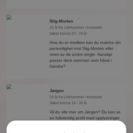
Stig-Morten
25 år fra Lillehammer i Innlandet
Søker kvinne 20 - 29 år
Hvis du er medlem kan du matche din
personlighet mot Stig-Morten eller
noen av de andre single. Kanskje
passer dere sammen som hånd i
hanske?
Jørgen
25 år fra Lillehammer i Innlandet
Søker kvinne 18 - 30 år
Vil du vite mer om Jørgen? Du kan se
en fullstendig profil med opplysninger
og bilder hvis du er medlem på
Møteplassen.