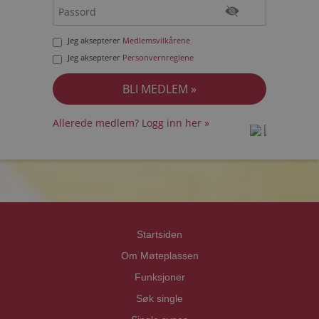
Jeg aksepterer
Medlemsvilkårene
Jeg aksepterer
Personvernreglene
Allerede medlem? Logg inn her »
prot
prot
Priva
Priva
Startsiden
Om Møteplassen
Funksjoner
Søk single