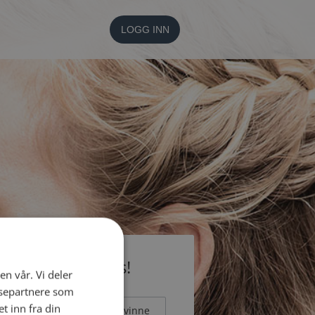
LOGG INN
li medlem gratis!
en vår. Vi deler
ysepartnere som
 inn fra din
Mann
Kvinne