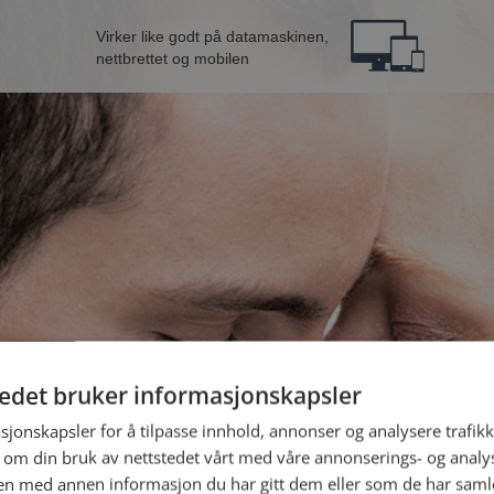
Virker like godt på datamaskinen,
nettbrettet og mobilen
tedet bruker informasjonskapsler
e mann fra Øygarden
B
sjonskapsler for å tilpasse innhold, annonser og analysere trafikk
 om din bruk av nettstedet vårt med våre annonserings- og anal
n med annen informasjon du har gitt dem eller som de har samlet
Jeg er en: