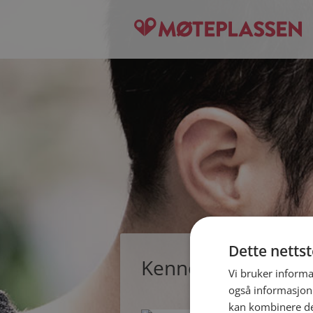
Dette netts
Kennethkul, singl
Vi bruker informa
også informasjon
kan kombinere de