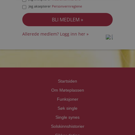
Jeg aksepterer
Personvernreglene
Allerede medlem? Logg inn her »
prot
prot
Priva
Priva
Startsiden
Om Møteplassen
Funksjoner
Søk single
Single synes
Solskinnshistorier