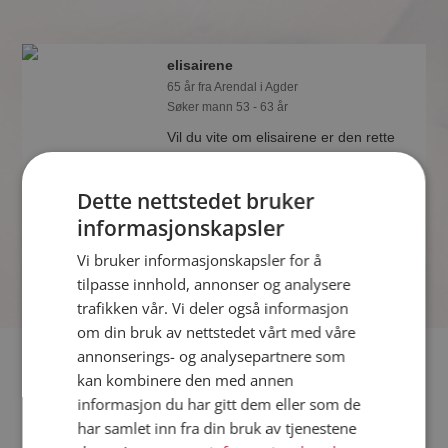
elisairene
65 år fra Arendal i Agder
Søker mann 53 - 63 år
Vil du vite om elisairene er den rette
for deg? Bli medlem og se hva
elisairene liker å gjøre om kvelden.
Dette nettstedet bruker
Kanskje en treningsentusiast som deg
selv?
informasjonskapsler
Vi bruker informasjonskapsler for å
tilpasse innhold, annonser og analysere
trafikken vår. Vi deler også informasjon
om din bruk av nettstedet vårt med våre
annonserings- og analysepartnere som
Fler single
kan kombinere den med annen
informasjon du har gitt dem eller som de
Flere singlekvinner fra Arendal
:
Grete64
,
ND
,
Bireli
har samlet inn fra din bruk av tjenestene
Menn fra Arendal