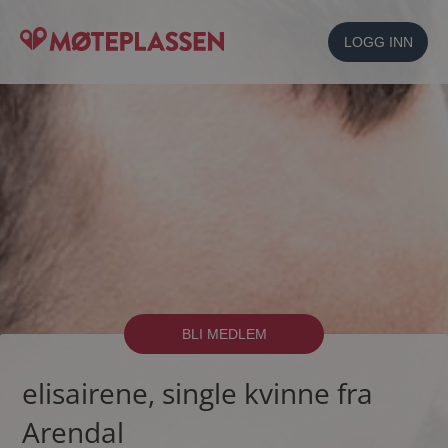
LOGG INN
BLI MEDLEM
elisairene, single kvinne fra
Arendal