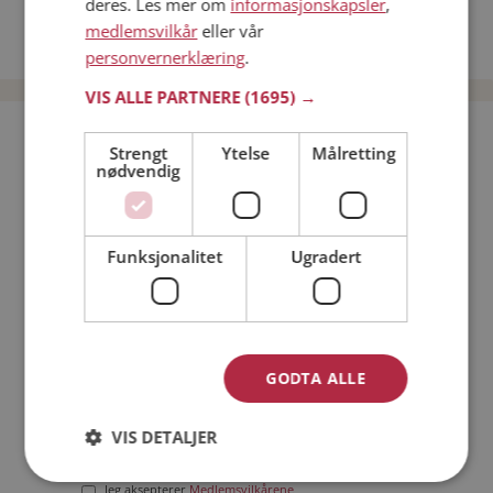
deres. Les mer om
informasjonskapsler
,
Date kvinner i Norge
medlemsvilkår
eller vår
Date menn i Norge
personvernerklæring
.
VIS ALLE PARTNERE
(1695) →
Bli medlem gratis!
Strengt
Ytelse
Målretting
nødvendig
Jeg er en:
Mann
Kvinne
Funksjonalitet
Ugradert
Min alder:
GODTA ALLE
VIS DETALJER
Jeg aksepterer
Medlemsvilkårene