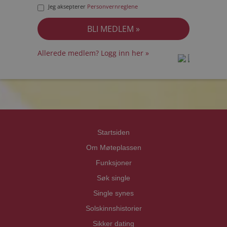
Jeg aksepterer
Personvernreglene
Allerede medlem? Logg inn her »
prot
prot
Priva
Priva
Startsiden
Om Møteplassen
Funksjoner
Søk single
Single synes
Solskinnshistorier
Sikker dating