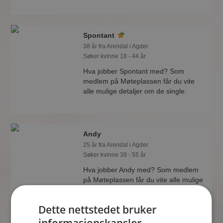
Spontant
38 år fra Arendal i Agder
Søker kvinne 18 - 44 år
Hva jobber Spontant med? Som
medlem på Møteplassen får du vite
alle mulige detaljer om de single.
Andy
25 år fra Arendal i Agder
Søker kvinne 39 - 55 år
Hva jobber Andy med? Som medlem
på Møteplassen får du vite alle mulige
detaljer om de single.
Dette nettstedet bruker
informasjonskapsler