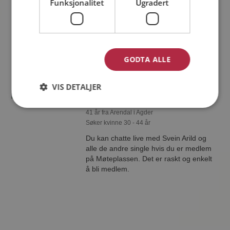
Funksjonalitet
Ugradert
45 år fra Arendal i Agder
Søker kvinne 18 - 59 år
Hva jobber Nils O med? Som medlem
på Møteplassen får du vite alle mulige
detaljer om de single.
GODTA ALLE
VIS DETALJER
Svein Arild
41 år fra Arendal i Agder
Søker kvinne 30 - 44 år
Du kan chatte live med Svein Arild og
alle de andre single hvis du er medlem
på Møteplassen. Det er raskt og enkelt
å bli medlem.