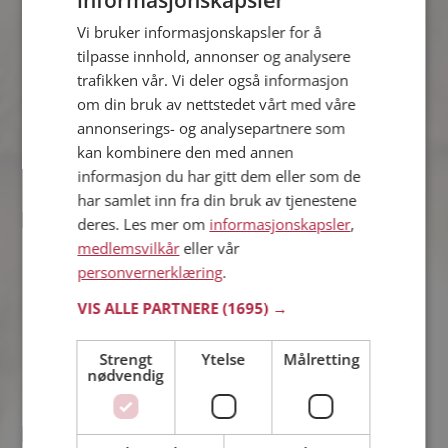
Stig
Vi bruker informasjonskapsler for å
43 år fra Arendal i Agder
tilpasse innhold, annonser og analysere
Søker kvinne 18 - 59 år
trafikken vår. Vi deler også informasjon
Om ett minutt kan du være medlem på
om din bruk av nettstedet vårt med våre
Møteplassen, og se om Stig er
annonserings- og analysepartnere som
drømmende eller praktisk! Det er
kan kombinere den med annen
lettere å finne kjærligheten på nettet!
informasjon du har gitt dem eller som de
har samlet inn fra din bruk av tjenestene
deres. Les mer om
informasjonskapsler
,
Kim Arne
medlemsvilkår
eller vår
36 år fra Arendal i Agder
personvernerklæring
.
Søker kvinne 25 - 39 år
Tror du Kim Arne har et fotoalbum på
VIS ALLE PARTNERE
(1695) →
Møteplassen? Bli medlem og se selv.
Det finnes tusener av fotoalbum med
Strengt
Ytelse
Målretting
spennende bilder på sidene.
nødvendig
Nils O