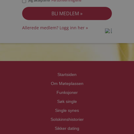
Jeg aksepterer
Personvernreglene
Allerede medlem? Logg inn her »
prot
prot
Priva
Priva
Startsiden
Om Møteplassen
Funksjoner
Søk single
Single synes
Solskinnshistorier
Sikker dating