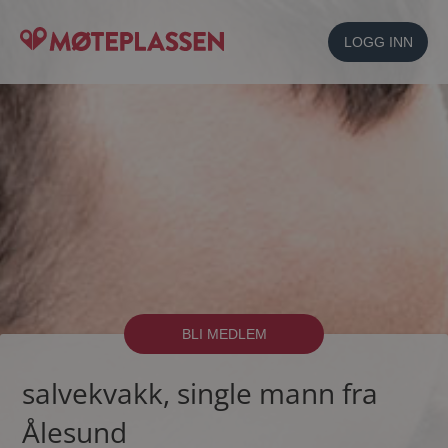
LOGG INN
BLI MEDLEM
salvekvakk, single mann fra
Ålesund