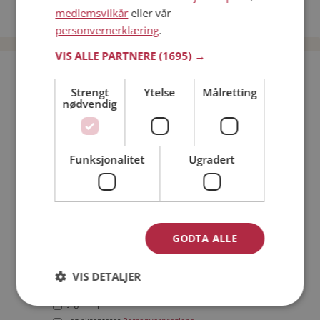
medlemsvilkår
eller vår
Date menn i Norge
personvernerklæring
.
VIS ALLE PARTNERE
(1695) →
Bli medlem gratis!
Strengt
Ytelse
Målretting
nødvendig
Jeg er en:
Mann
Kvinne
Min alder:
Funksjonalitet
Ugradert
GODTA ALLE
VIS DETALJER
Jeg aksepterer
Medlemsvilkårene