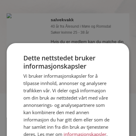
salvekvakk
40 år fra Ålesund i Møre og Romsdal
Søker kvinne 25 - 38 år
Hvis du er medlem kan du matche din
personlighet mot salvekvakk eller noen
av de andre single. Kanskje passer
Dette nettstedet bruker
dere sammen som hånd i hanske?
informasjonskapsler
Vi bruker informasjonskapsler for å
tilpasse innhold, annonser og analysere
trafikken vår. Vi deler også informasjon
om din bruk av nettstedet vårt med våre
Fler single
annonserings- og analysepartnere som
kan kombinere den med annen
informasjon du har gitt dem eller som de
Flere singlemenn fra Ålesund
:
Borislav
,
Maxer
,
Børge
har samlet inn fra din bruk av tjenestene
Kvinner fra Ålesund
deres. Les mer om
informasjonskapsler
,
Date kvinner i Norge