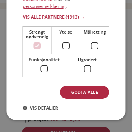
personvernerklæring
.
VIS ALLE PARTNERE
(1913) →
Bli medlem gratis!
Strengt
Ytelse
Målretting
nødvendig
Jeg er en:
Mann
Kvinne
Min alder:
Funksjonalitet
Ugradert
GODTA ALLE
VIS DETALJER
Jeg aksepterer
Medlemsvilkårene
Jeg aksepterer
Personvernreglene