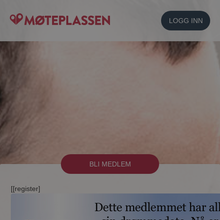
LOGG INN
BLI MEDLEM
[[register]