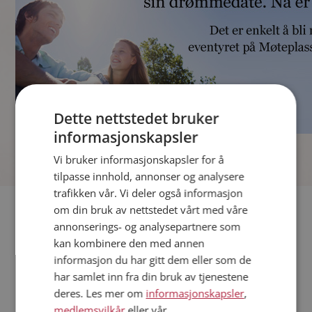
Dette nettstedet bruker
informasjonskapsler
]
Vi bruker informasjonskapsler for å
tilpasse innhold, annonser og analysere
trafikken vår. Vi deler også informasjon
Fler single
om din bruk av nettstedet vårt med våre
annonserings- og analysepartnere som
kan kombinere den med annen
Andre single fra Stryn
informasjon du har gitt dem eller som de
Menn fra Stryn
har samlet inn fra din bruk av tjenestene
Date kvinner i Norge
deres. Les mer om
informasjonskapsler
,
Date menn i Norge
medlemsvilkår
eller vår