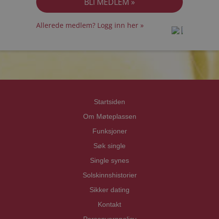
Allerede medlem? Logg inn her »
prot
prot
Priva
Priva
Startsiden
Om Møteplassen
Funksjoner
Søk single
Single synes
Solskinnshistorier
Sikker dating
Kontakt