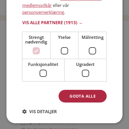
medlemsvilkår
eller vår
Date menn i Norge
personvernerklæring
.
VIS ALLE PARTNERE
(1913) →
Bli medlem gratis!
Strengt
Ytelse
Målretting
nødvendig
Jeg er en:
Mann
Kvinne
Min alder:
Funksjonalitet
Ugradert
GODTA ALLE
VIS DETALJER
Jeg aksepterer
Medlemsvilkårene