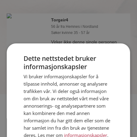
Torgeir4
56 år fra Hemnes i Nordland
Søker kvinne 35 - 57 år
Virker ikke denne single personen
hyggelig? Det tar bare ett minutt å bli
medlem på Møteplassen, slik at du kan
Dette nettstedet bruker
finne ut alt om Torgeir4.
informasjonskapsler
Vi bruker informasjonskapsler for å
tilpasse innhold, annonser og analysere
trafikken vår. Vi deler også informasjon
om din bruk av nettstedet vårt med våre
Fler single
annonserings- og analysepartnere som
kan kombinere den med annen
informasjon du har gitt dem eller som de
Flere singlemenn fra Hemnes
:
Killy
,
Lars
,
yeap
har samlet inn fra din bruk av tjenestene
Kvinner fra Hemnes
deres. Les mer om
informasjonskapsler
,
Date kvinner i Norge