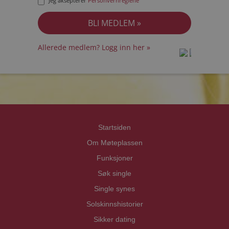
Jeg aksepterer
Personvernreglene
Allerede medlem? Logg inn her »
prot
prot
Priva
Priva
Startsiden
Om Møteplassen
Funksjoner
Søk single
Single synes
Solskinnshistorier
Sikker dating