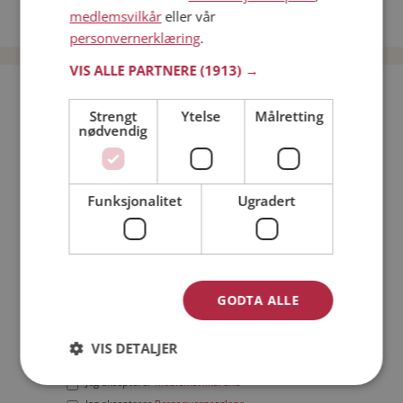
medlemsvilkår
eller vår
Date menn i Norge
personvernerklæring
.
VIS ALLE PARTNERE
(1913) →
Bli medlem gratis!
Strengt
Ytelse
Målretting
nødvendig
Jeg er en:
Mann
Kvinne
Min alder:
Funksjonalitet
Ugradert
GODTA ALLE
VIS DETALJER
Jeg aksepterer
Medlemsvilkårene