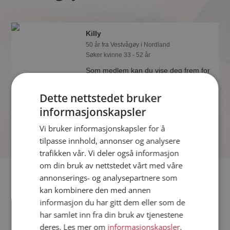
Killy
50 år fra Vestvågøy i Nordland
Søker kvinne 33 - 52 år
Som medlem kan du vise deg frem for
Killy og tusener av andre single på
Møteplassen! Ta sjansen og se hvem
Dette nettstedet bruker
som synes du er interessant.
informasjonskapsler
Vi bruker informasjonskapsler for å
tilpasse innhold, annonser og analysere
trafikken vår. Vi deler også informasjon
om din bruk av nettstedet vårt med våre
Fler single
annonserings- og analysepartnere som
kan kombinere den med annen
informasjon du har gitt dem eller som de
Flere singlemenn fra Vestvågøy
:
Lars
,
yeap
,
VMateo
har samlet inn fra din bruk av tjenestene
Kvinner fra Vestvågøy
deres. Les mer om
informasjonskapsler
,
Date kvinner i Norge