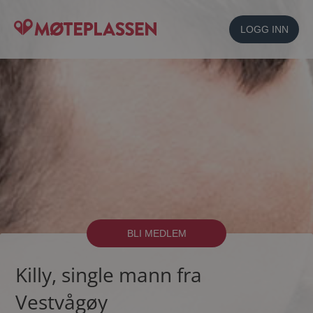
LOGG INN
BLI MEDLEM
Killy, single mann fra
Vestvågøy