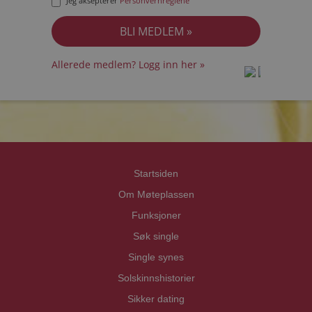
Jeg aksepterer
Personvernreglene
Allerede medlem? Logg inn her »
prot
prot
Priva
Priva
Startsiden
Om Møteplassen
Funksjoner
Søk single
Single synes
Solskinnshistorier
Sikker dating