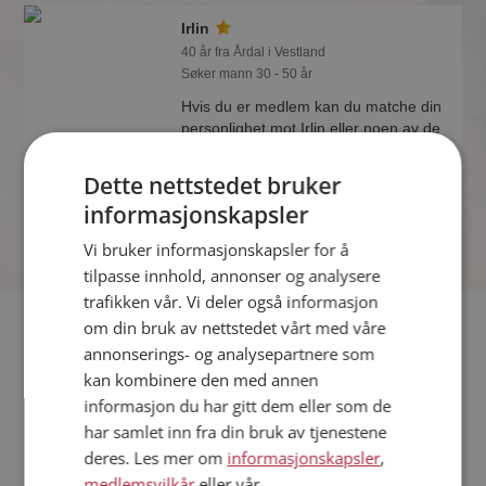
Irlin
40 år fra Årdal i Vestland
Søker mann 30 - 50 år
Hvis du er medlem kan du matche din
personlighet mot Irlin eller noen av de
andre single. Kanskje passer dere
sammen som hånd i hanske?
Dette nettstedet bruker
informasjonskapsler
Vi bruker informasjonskapsler for å
tilpasse innhold, annonser og analysere
trafikken vår. Vi deler også informasjon
Fler single
om din bruk av nettstedet vårt med våre
annonserings- og analysepartnere som
kan kombinere den med annen
Flere singlekvinner fra Årdal
:
Only one
,
Janne
,
Anhelina
informasjon du har gitt dem eller som de
Menn fra Årdal
har samlet inn fra din bruk av tjenestene
Date kvinner i Norge
deres. Les mer om
informasjonskapsler
,
Date menn i Norge
medlemsvilkår
eller vår