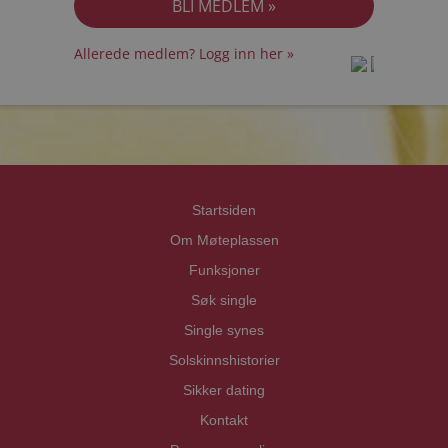
Allerede medlem? Logg inn her »
prot
prot
Priva
Priva
Startsiden
Om Møteplassen
Funksjoner
Søk single
Single synes
Solskinnshistorier
Sikker dating
Kontakt