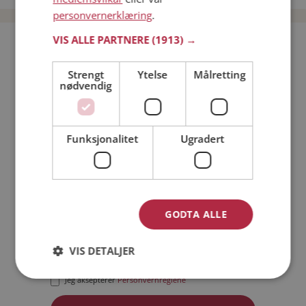
personvernerklæring
.
VIS ALLE PARTNERE
(1913) →
Bli medlem gratis!
Strengt
Ytelse
Målretting
nødvendig
Jeg er en:
Mann
Kvinne
Min alder:
Funksjonalitet
Ugradert
GODTA ALLE
VIS DETALJER
Jeg aksepterer
Medlemsvilkårene
Jeg aksepterer
Personvernreglene