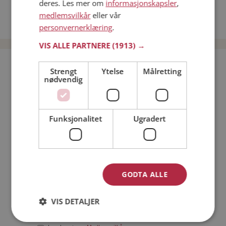
deres. Les mer om
informasjonskapsler
,
Date kvinner i Norge
medlemsvilkår
eller vår
Date menn i Norge
personvernerklæring
.
VIS ALLE PARTNERE
(1913) →
Bli medlem gratis!
Strengt
Ytelse
Målretting
nødvendig
Jeg er en:
Mann
Kvinne
Funksjonalitet
Ugradert
Min alder:
GODTA ALLE
VIS DETALJER