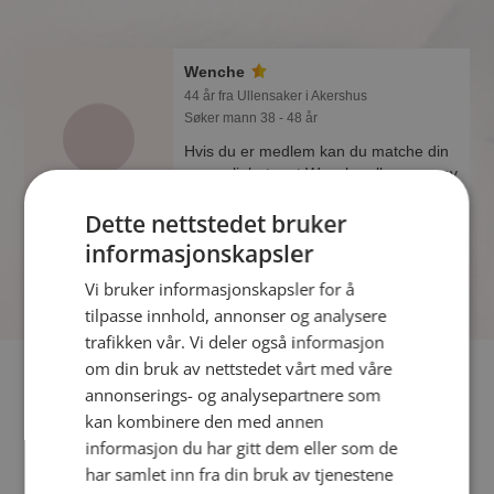
Wenche
44 år fra Ullensaker i Akershus
Søker mann 38 - 48 år
Hvis du er medlem kan du matche din
personlighet mot Wenche eller noen av
de andre single. Kanskje passer dere
Dette nettstedet bruker
sammen som hånd i hanske?
informasjonskapsler
Vi bruker informasjonskapsler for å
tilpasse innhold, annonser og analysere
trafikken vår. Vi deler også informasjon
om din bruk av nettstedet vårt med våre
Fler single
annonserings- og analysepartnere som
kan kombinere den med annen
Flere singlekvinner fra Ullensaker
:
Take A Chance
,
Luna
,
informasjon du har gitt dem eller som de
Guran
har samlet inn fra din bruk av tjenestene
Menn fra Ullensaker