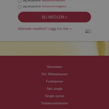
Jeg aksepterer
Medlemsvilkårene
Jeg aksepterer
Personvernreglene
Allerede medlem? Logg inn her »
prot
prot
Priva
Priva
Startsiden
Om Møteplassen
Funksjoner
Søk single
Single synes
Solskinnshistorier