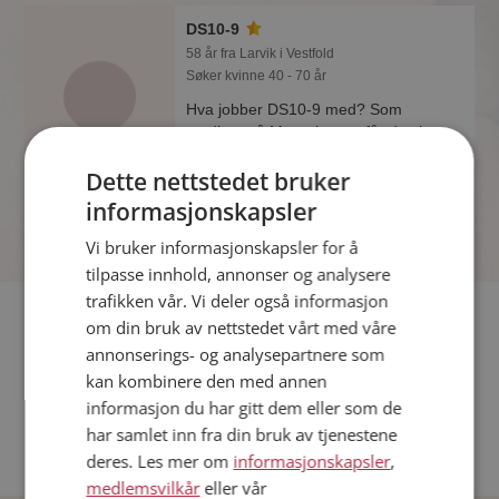
DS10-9
58 år fra Larvik i Vestfold
Søker kvinne 40 - 70 år
Hva jobber DS10-9 med? Som
medlem på Møteplassen får du vite
alle mulige detaljer om de single.
Dette nettstedet bruker
informasjonskapsler
Vi bruker informasjonskapsler for å
tilpasse innhold, annonser og analysere
trafikken vår. Vi deler også informasjon
Fler single
om din bruk av nettstedet vårt med våre
annonserings- og analysepartnere som
Flere singlemenn fra Larvik
:
Snill 57
,
Jo82
,
Zion simba
kan kombinere den med annen
Kvinner fra Larvik
informasjon du har gitt dem eller som de
Date kvinner i Norge
har samlet inn fra din bruk av tjenestene
Date menn i Norge
deres. Les mer om
informasjonskapsler
,
medlemsvilkår
eller vår