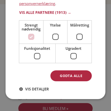
personvernerklæring
.
Bli medlem gratis!
VIS ALLE PARTNERE
(1913) →
Strengt
Ytelse
Målretting
Jeg er en:
Mann
Kvinne
nødvendig
Min alder:
Funksjonalitet
Ugradert
GODTA ALLE
VIS DETALJER
Jeg aksepterer
Medlemsvilkårene
Jeg aksepterer
Personvernreglene