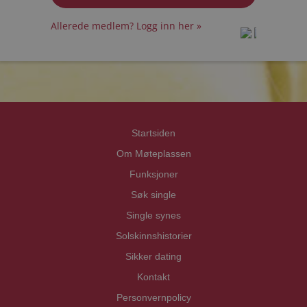
Allerede medlem? Logg inn her »
prot
prot
Priva
Priva
Startsiden
Om Møteplassen
Funksjoner
Søk single
Single synes
Solskinnshistorier
Sikker dating
Kontakt
Personvernpolicy