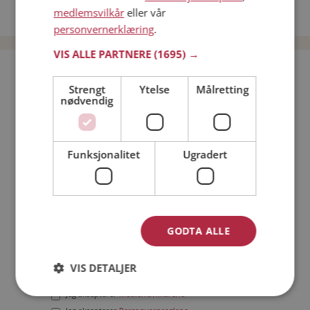
medlemsvilkår
eller vår
Date menn i Norge
personvernerklæring
.
VIS ALLE PARTNERE
(1695) →
Bli medlem gratis!
Strengt
Ytelse
Målretting
nødvendig
Jeg er en:
Mann
Kvinne
Min alder:
Funksjonalitet
Ugradert
GODTA ALLE
VIS DETALJER
Jeg aksepterer
Medlemsvilkårene