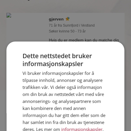
gjerven
71 år fra Sunnfjord i Vestland
Søker kvinne 50 - 73 år
Hvis du er medlem kan du matche din
personlighet mot gjerven eller noen av
de andre single. Kanskje passer dere
Dette nettstedet bruker
sammen som hånd i hanske?
informasjonskapsler
Vi bruker informasjonskapsler for å
tilpasse innhold, annonser og analysere
trafikken vår. Vi deler også informasjon
om din bruk av nettstedet vårt med våre
Fler single
annonserings- og analysepartnere som
kan kombinere den med annen
informasjon du har gitt dem eller som de
Flere singlemenn fra Sunnfjord
:
Taffen
,
Doffen
,
EinarHaV
har samlet inn fra din bruk av tjenestene
Kvinner fra Sunnfjord
deres. Les mer om
informasjonskapsler
,
Date kvinner i Norge