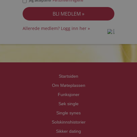
Jeg aksepterer
Personvernreglene
Allerede medlem? Logg inn her »
prot
prot
Priva
Priva
Startsiden
Om Møteplassen
Funksjoner
Søk single
Single synes
Solskinnshistorier
Sikker dating