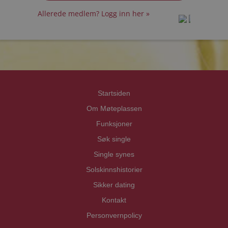
Allerede medlem? Logg inn her »
prot
prot
Priva
Priva
Startsiden
Om Møteplassen
Funksjoner
Søk single
Single synes
Solskinnshistorier
Sikker dating
Kontakt
Personvernpolicy