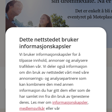
Dette nettstedet bruker
informasjonskapsler
]
Vi bruker informasjonskapsler for å
tilpasse innhold, annonser og analysere
trafikken vår. Vi deler også informasjon
om din bruk av nettstedet vårt med våre
Fler single
annonserings- og analysepartnere som
kan kombinere den med annen
Andre single fra Oslo
informasjon du har gitt dem eller som de
Date menn i Norge
har samlet inn fra din bruk av tjenestene
Date kvinner i Norge
deres. Les mer om
informasjonskapsler
,
medlemsvilkår
eller vår