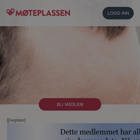
LOGG INN
BLI MEDLEM
[[register]