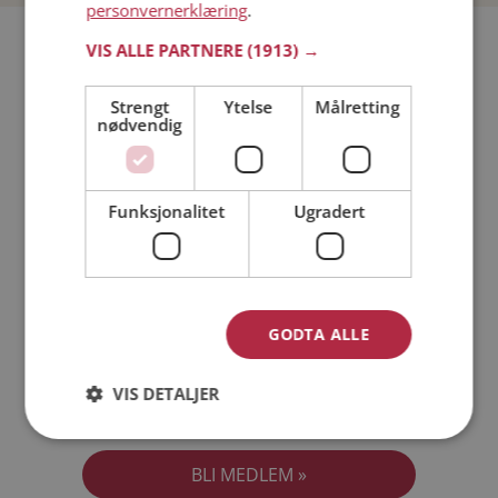
personvernerklæring
.
Bli medlem gratis!
VIS ALLE PARTNERE
(1913) →
Strengt
Ytelse
Målretting
Jeg er en:
Mann
Kvinne
nødvendig
Min alder:
Funksjonalitet
Ugradert
GODTA ALLE
VIS DETALJER
Jeg aksepterer
Medlemsvilkårene
Jeg aksepterer
Personvernreglene