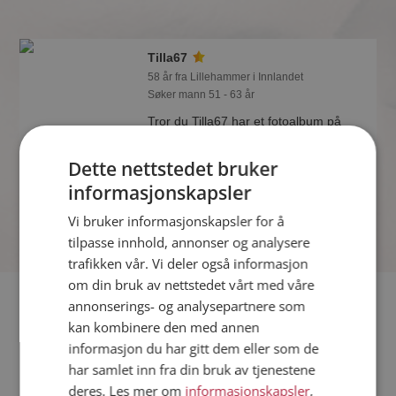
Tilla67
58 år fra Lillehammer i Innlandet
Søker mann 51 - 63 år
Tror du Tilla67 har et fotoalbum på
Møteplassen? Bli medlem og se selv.
Det finnes tusener av fotoalbum med
Dette nettstedet bruker
spennende bilder på sidene.
informasjonskapsler
Vi bruker informasjonskapsler for å
tilpasse innhold, annonser og analysere
trafikken vår. Vi deler også informasjon
om din bruk av nettstedet vårt med våre
Fler single
annonserings- og analysepartnere som
kan kombinere den med annen
informasjon du har gitt dem eller som de
Flere singlekvinner fra Lillehammer
:
Tirod
,
sol08
,
Durasell
har samlet inn fra din bruk av tjenestene
Menn fra Lillehammer
deres. Les mer om
informasjonskapsler
,
Date kvinner i Norge