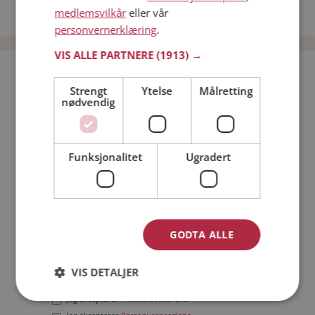
medlemsvilkår
eller vår
Date menn i Norge
personvernerklæring
.
VIS ALLE PARTNERE
(1913) →
Bli medlem gratis!
Strengt
Ytelse
Målretting
nødvendig
Jeg er en:
Mann
Kvinne
Min alder:
Funksjonalitet
Ugradert
GODTA ALLE
VIS DETALJER
Jeg aksepterer
Medlemsvilkårene