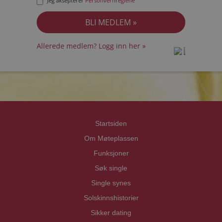
Jeg aksepterer
Personvernreglene
Allerede medlem? Logg inn her »
prot
prot
Priva
Priva
Startsiden
Om Møteplassen
Funksjoner
Søk single
Single synes
Solskinnshistorier
Sikker dating