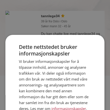
tannlege34
39 år fra Oslo i Oslo
Søker mann 32 - 45 år
Du kan chatte live med tannlege34 og
alle de andre single hvis du er medlem
på Møteplassen. Det er raskt og enkelt
Dette nettstedet bruker
å bli medlem.
informasjonskapsler
Vi bruker informasjonskapsler for å
tilpasse innhold, annonser og analysere
trafikken vår. Vi deler også informasjon
om din bruk av nettstedet vårt med våre
Fler single
annonserings- og analysepartnere som
kan kombinere den med annen
informasjon du har gitt dem eller som de
Flere singlekvinner fra Oslo
:
Randi03
,
Bellan
,
Linda
har samlet inn fra din bruk av tjenestene
Menn fra Oslo
deres. Les mer om
informasjonskapsler
,
Date kvinner i Norge