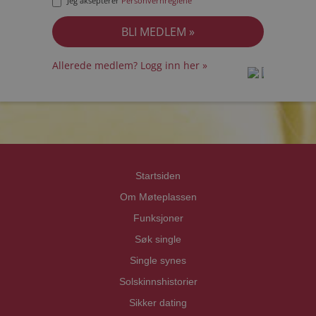
Jeg aksepterer
Personvernreglene
Allerede medlem? Logg inn her »
prot
prot
Priva
Priva
Startsiden
Om Møteplassen
Funksjoner
Søk single
Single synes
Solskinnshistorier
Sikker dating