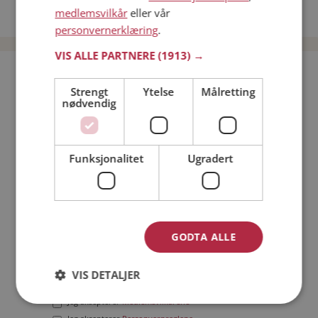
medlemsvilkår
eller vår
Date menn i Norge
personvernerklæring
.
VIS ALLE PARTNERE
(1913) →
Bli medlem gratis!
Strengt
Ytelse
Målretting
nødvendig
Jeg er en:
Mann
Kvinne
Min alder:
Funksjonalitet
Ugradert
GODTA ALLE
VIS DETALJER
Jeg aksepterer
Medlemsvilkårene