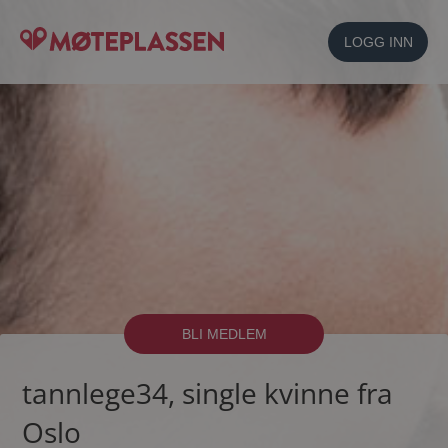
LOGG INN
BLI MEDLEM
tannlege34, single kvinne fra
Oslo