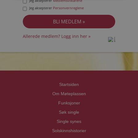
Jeg aksepterer
Medlemsvilkårene
Jeg aksepterer
Personvernreglene
Allerede medlem? Logg inn her »
prot
prot
Priva
Priva
Startsiden
Om Møteplassen
Funksjoner
Søk single
Single synes
Solskinnshistorier