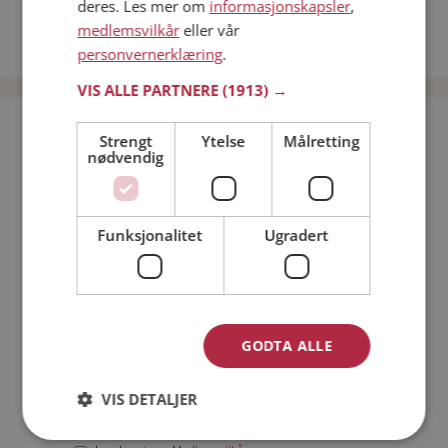
deres. Les mer om
informasjonskapsler
,
Date kvinner i Norge
medlemsvilkår
eller vår
Date menn i Norge
personvernerklæring
.
VIS ALLE PARTNERE
(1913) →
Bli medlem gratis!
Strengt
Ytelse
Målretting
nødvendig
Jeg er en:
Mann
Kvinne
Funksjonalitet
Ugradert
Min alder:
GODTA ALLE
VIS DETALJER