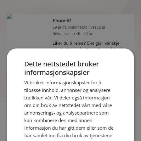
Frode 67
59 år fra Kvinnherad i Vestland
Søker kvinne 46 - 56 år
Liker du å reise? Det gjør kanskje
Frode 67 også. Bli medlem nå for å
finne svaret og mengder av andre
Dette nettstedet bruker
spennende fakta.
informasjonskapsler
Vi bruker informasjonskapsler for å
tilpasse innhold, annonser og analysere
trafikken vår. Vi deler også informasjon
om din bruk av nettstedet vårt med våre
Fler single
annonserings- og analysepartnere som
kan kombinere den med annen
Flere singlemenn fra Kvinnherad
:
magnus12
,
Gromgutt
,
informasjon du har gitt dem eller som de
Brage
har samlet inn fra din bruk av tjenestene
Kvinner fra Kvinnherad