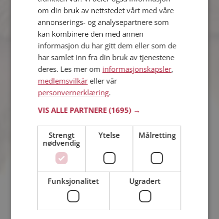
om din bruk av nettstedet vårt med våre
annonserings- og analysepartnere som
Nikita
kan kombinere den med annen
29 år fra Kvinnherad i Vestland
informasjon du har gitt dem eller som de
Søker kvinne 18 - 35 år
har samlet inn fra din bruk av tjenestene
Liker du å reise? Det gjør kanskje
deres. Les mer om
informasjonskapsler
,
Nikita også. Bli medlem nå for å finne
medlemsvilkår
eller vår
svaret og mengder av andre
spennende fakta.
personvernerklæring
.
VIS ALLE PARTNERE
(1695) →
Kristian
Strengt
Ytelse
Målretting
31 år fra Kvinnherad i Vestland
nødvendig
Søker kvinne 22 - 35 år
Vil du vite mer om Kristian? Du kan se
en fullstendig profil med opplysninger
Funksjonalitet
Ugradert
og bilder hvis du er medlem på
Møteplassen.