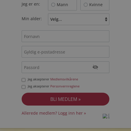
Jeg er en:
Mann
Kvinne
Min alder:
Jeg aksepterer
Medlemsvilkårene
Jeg aksepterer
Personvernreglene
Allerede medlem? Logg inn her »
prot
prot
Priva
Priva