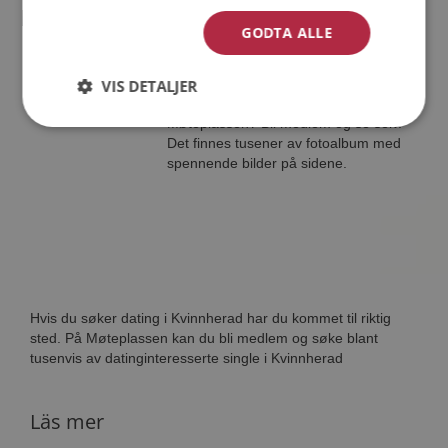
GODTA ALLE
Lydian
33 år fra Kvinnherad i Vestland
Søker mann eller kvinne 20 - 60 år
VIS DETALJER
Tror du Lydian har et fotoalbum på
Møteplassen? Bli medlem og se selv.
Det finnes tusener av fotoalbum med
spennende bilder på sidene.
Hvis du søker dating i Kvinnherad har du kommet til riktig
sted. På Møteplassen kan du bli medlem og søke blant
tusenvis av datinginteresserte single i Kvinnherad
Läs mer