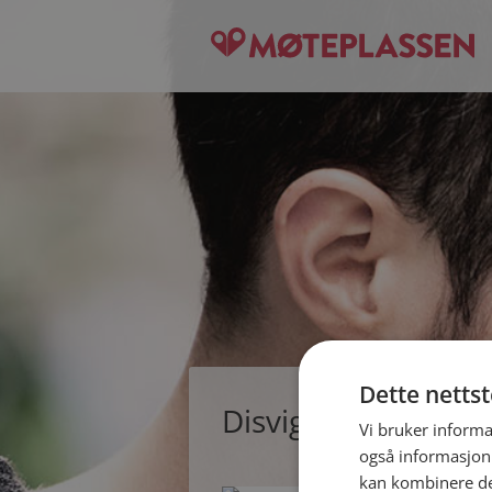
Dette netts
Disvig, single kvinn
Vi bruker informa
også informasjon
kan kombinere de