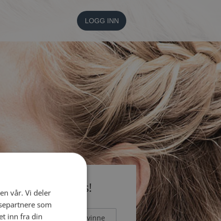
LOGG INN
li medlem gratis!
en vår. Vi deler
ysepartnere som
 inn fra din
Mann
Kvinne