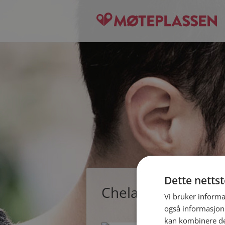
Dette netts
Chela, single kvinn
Vi bruker informa
også informasjon
kan kombinere de