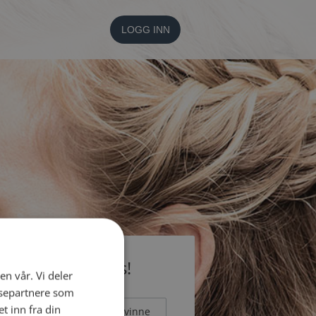
LOGG INN
li medlem gratis!
en vår. Vi deler
ysepartnere som
 inn fra din
Mann
Kvinne