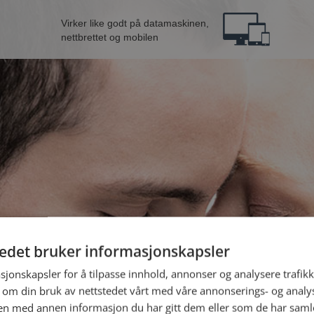
Virker like godt på datamaskinen,
nettbrettet og mobilen
tedet bruker informasjonskapsler
e fra Sarpsborg
B
sjonskapsler for å tilpasse innhold, annonser og analysere trafikk
 om din bruk av nettstedet vårt med våre annonserings- og anal
n med annen informasjon du har gitt dem eller som de har samlet
Jeg er en: