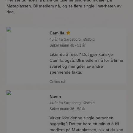
Her ser du noen få blant de tusener single som dater på
Møteplassen. Bli medlem nå, og se flere single i nærheten av
deg.
Camilla
45 år fra Sarpsborg i Østfold
Søker mann 40 - 51 år
Liker du å reise? Det gjør kanskje
Camilla også. Bli medlem nå for å finne
svaret og mengder av andre
spennende fakta.
Online nå!
Navin
44 år fra Sarpsborg i Østfold
Søker mann 36 - 50 år
Virker ikke denne single personen
hyggelig? Det tar bare ett minutt å bli
medlem på Møteplassen, slik at du kan