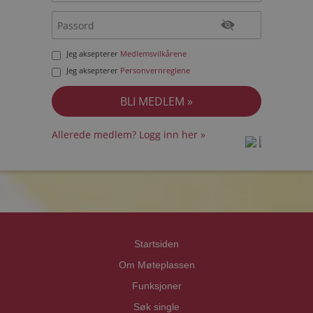
Jeg aksepterer
Medlemsvilkårene
Jeg aksepterer
Personvernreglene
Allerede medlem? Logg inn her »
prot
prot
Priva
Priva
Startsiden
Om Møteplassen
Funksjoner
Søk single