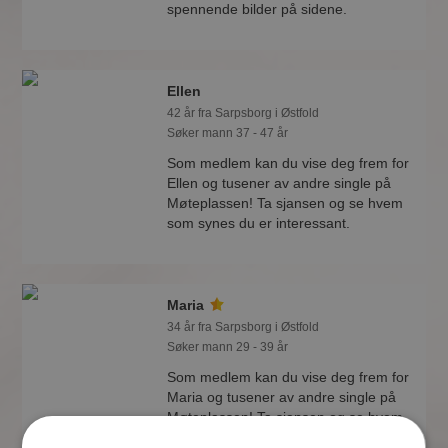
spennende bilder på sidene.
Ellen
42 år fra Sarpsborg i Østfold
Søker mann 37 - 47 år
Som medlem kan du vise deg frem for
Ellen og tusener av andre single på
Møteplassen! Ta sjansen og se hvem
som synes du er interessant.
Maria
34 år fra Sarpsborg i Østfold
Søker mann 29 - 39 år
Som medlem kan du vise deg frem for
Maria og tusener av andre single på
Møteplassen! Ta sjansen og se hvem
som synes du er interessant.