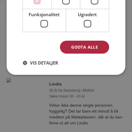
Funksjonalitet
Ugradert
Cassandra
27 år fra Sarpsborg i Østfold
Søker mann eller kvinne 25 - 33 år
Tror du Cassandra har et fotoalbum på
GODTA ALLE
Møteplassen? Bli medlem og se selv.
Det finnes tusener av fotoalbum med
spennende bilder på sidene.
VIS DETALJER
Lindis
30 år fra Sarpsborg i Østfold
Søker mann 30 - 43 år
Virker ikke denne single personen
hyggelig? Det tar bare ett minutt å bli
medlem på Møteplassen, slik at du kan
finne ut alt om Lindis.