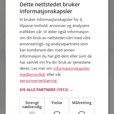
Dette nettstedet bruker
informasjonskapsler
Isabella Madelen
Vi bruker informasjonskapsler for å
31 år fra Sarpsborg i Østfold
tilpasse innhold, annonser og analysere
Søker mann 28 - 41 år
trafikken vår. Vi deler også informasjon
Hvis du er medlem kan du matche din
om din bruk av nettstedet vårt med våre
personlighet mot Isabella Madelen
annonserings- og analysepartnere som
eller noen av de andre single. Kanskje
kan kombinere den med annen
passer dere sammen som hånd i
informasjon du har gitt dem eller som de
hanske?
har samlet inn fra din bruk av tjenestene
deres. Les mer om
informasjonskapsler
,
medlemsvilkår
eller vår
Stine
personvernerklæring
.
40 år fra Sarpsborg i Østfold
Søker mann 27 - 45 år
VIS ALLE PARTNERE
(1913) →
Virker ikke denne single personen
hyggelig? Det tar bare ett minutt å bli
Strengt
Ytelse
Målretting
nødvendig
medlem på Møteplassen, slik at du kan
finne ut alt om Stine.