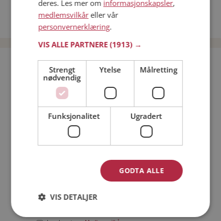
deres. Les mer om
informasjonskapsler
,
Date kvinner i Norge
medlemsvilkår
eller vår
Date menn i Norge
personvernerklæring
.
VIS ALLE PARTNERE
(1913) →
Bli medlem gratis!
Strengt
Ytelse
Målretting
nødvendig
Jeg er en:
Mann
Kvinne
Funksjonalitet
Ugradert
Min alder:
GODTA ALLE
VIS DETALJER