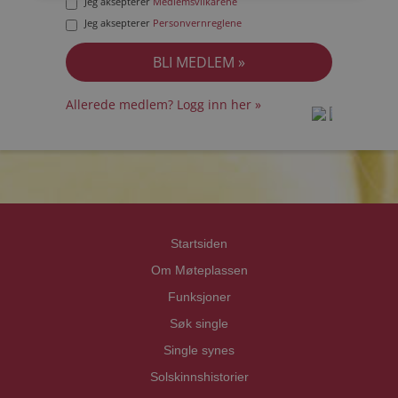
Jeg aksepterer
Medlemsvilkårene
Jeg aksepterer
Personvernreglene
Allerede medlem? Logg inn her »
prot
prot
Priva
Priva
Startsiden
Om Møteplassen
Funksjoner
Søk single
Single synes
Solskinnshistorier