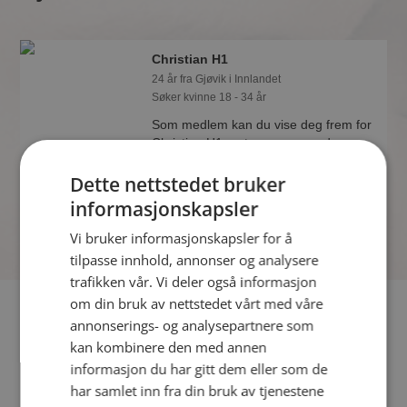
Christian H1
24 år fra Gjøvik i Innlandet
Søker kvinne 18 - 34 år
Som medlem kan du vise deg frem for
Christian H1 og tusener av andre
single på Møteplassen! Ta sjansen og
Dette nettstedet bruker
se hvem som synes du er interessant.
informasjonskapsler
Vi bruker informasjonskapsler for å
tilpasse innhold, annonser og analysere
trafikken vår. Vi deler også informasjon
om din bruk av nettstedet vårt med våre
Fler single
annonserings- og analysepartnere som
kan kombinere den med annen
Flere singlemenn fra Gjøvik
:
MorteP
,
Trond86123
,
informasjon du har gitt dem eller som de
Elverum70
har samlet inn fra din bruk av tjenestene
Kvinner fra Gjøvik