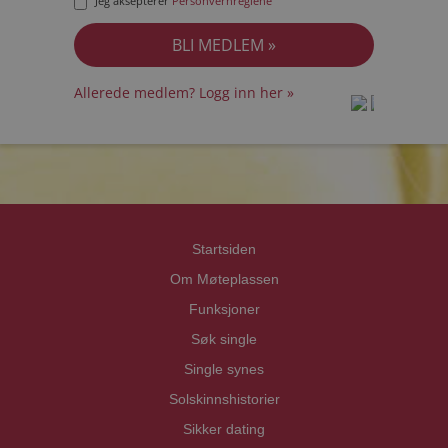
Jeg aksepterer
Personvernreglene
Allerede medlem? Logg inn her »
prot
prot
Priva
Priva
Startsiden
Om Møteplassen
Funksjoner
Søk single
Single synes
Solskinnshistorier
Sikker dating