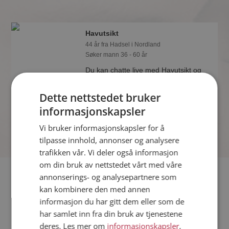
Havutsikt
44 år fra Hadsel i Nordland
Søker mann 36 - 60 år
Du kan chatte live med Havutsikt og
alle de andre single hvis du er medlem
på Møteplassen. Det er raskt og enkelt
Dette nettstedet bruker
å bli medlem.
informasjonskapsler
Vi bruker informasjonskapsler for å
tilpasse innhold, annonser og analysere
trafikken vår. Vi deler også informasjon
om din bruk av nettstedet vårt med våre
Fler single
annonserings- og analysepartnere som
kan kombinere den med annen
informasjon du har gitt dem eller som de
Flere singlekvinner fra Hadsel
:
Frid
,
Nat
,
Dina
har samlet inn fra din bruk av tjenestene
Menn fra Hadsel
deres. Les mer om
informasjonskapsler
,
Date kvinner i Norge