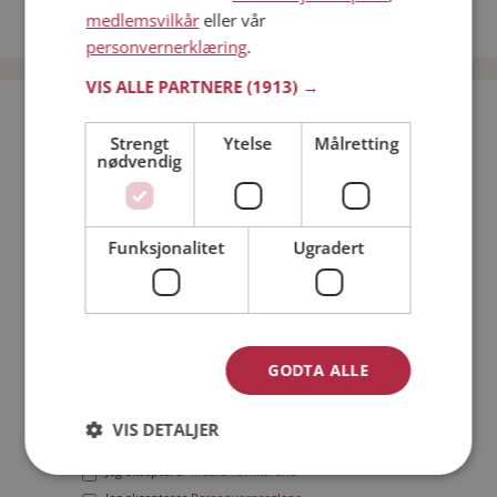
medlemsvilkår
eller vår
Date menn i Norge
personvernerklæring
.
VIS ALLE PARTNERE
(1913) →
Bli medlem gratis!
Strengt
Ytelse
Målretting
nødvendig
Jeg er en:
Mann
Kvinne
Min alder:
Funksjonalitet
Ugradert
GODTA ALLE
VIS DETALJER
Jeg aksepterer
Medlemsvilkårene