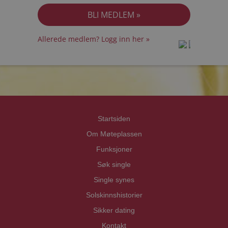
Allerede medlem? Logg inn her »
prot
prot
Priva
Priva
Startsiden
Om Møteplassen
Funksjoner
Søk single
Single synes
Solskinnshistorier
Sikker dating
Kontakt