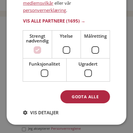
Date menn i Norge
medlemsvilkår
eller vår
personvernerklæring
.
VIS ALLE PARTNERE
(1695) →
Bli medlem gratis!
Strengt
Ytelse
Målretting
nødvendig
Jeg er en:
Mann
Kvinne
Min alder:
Funksjonalitet
Ugradert
GODTA ALLE
VIS DETALJER
Jeg aksepterer
Medlemsvilkårene
Jeg aksepterer
Personvernreglene