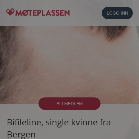
LOGG INN
BLI MEDLEM
Bifileline, single kvinne fra
Bergen