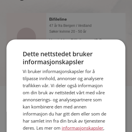
Bifileline
47 år fra Bergen i Vestland
Søker kvinne 20 - 50 år
Hva jobber Bifileline med? Som
medlem på Møteplassen får du vite
Dette nettstedet bruker
alle mulige detaljer om de single.
informasjonskapsler
Vi bruker informasjonskapsler for å
tilpasse innhold, annonser og analysere
trafikken vår. Vi deler også informasjon
om din bruk av nettstedet vårt med våre
Fler single
annonserings- og analysepartnere som
kan kombinere den med annen
Flere singlekvinner fra Bergen
:
Kjersti
,
Laura
,
Zandra
informasjon du har gitt dem eller som de
Menn fra Bergen
har samlet inn fra din bruk av tjenestene
Date kvinner i Norge
deres. Les mer om
informasjonskapsler
,