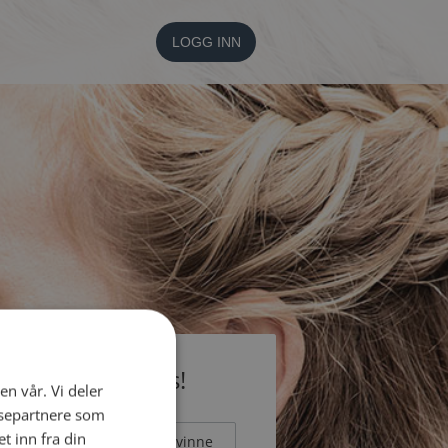
LOGG INN
li medlem gratis!
en vår. Vi deler
ysepartnere som
 inn fra din
Mann
Kvinne