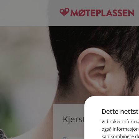
Dette netts
Kjersti, single kvi
Vi bruker informa
også informasjon
kan kombinere de