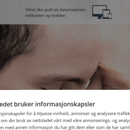
Virker like godt på datamaskinen,
nettbrettet og mobilen
tedet bruker informasjonskapsler
nne fra Bergen
B
sjonskapsler for å tilpasse innhold, annonser og analysere trafikk
 om din bruk av nettstedet vårt med våre annonserings- og anal
n med annen informasjon du har gitt dem eller som de har samlet
Jeg er en: