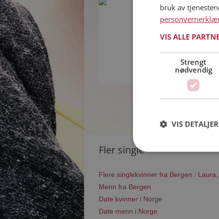
bruk av tjeneste
Kjersti
personvernerklæ
58 år fra Bergen i
Søker mann 53 - 6
VIS ALLE PARTN
Om ett minutt 
Kjersti er drømm
Strengt
kjærligheten på 
nødvendig
VIS DETALJER
Fler single
Flere singlekvinner fra Bergen
:
Laura
Menn fra Bergen
Date kvinner i Norge
Date menn i Norge