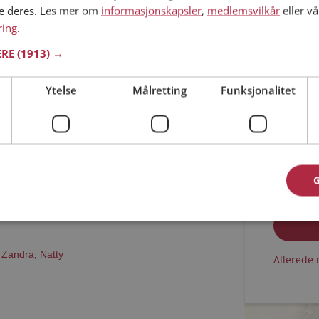
ne deres. Les mer om
informasjonskapsler
,
medlemsvilkår
eller vå
ring
.
 Vestland
Min alder
4 år
ERE
(1913) →
kan du være medlem på Møteplassen, og se om
ende eller praktisk! Det er lettere å finne
Ytelse
Målretting
Funksjonalitet
nettet!
Jeg aks
Jeg aks
,
Zandra
,
Natty
Allerede 