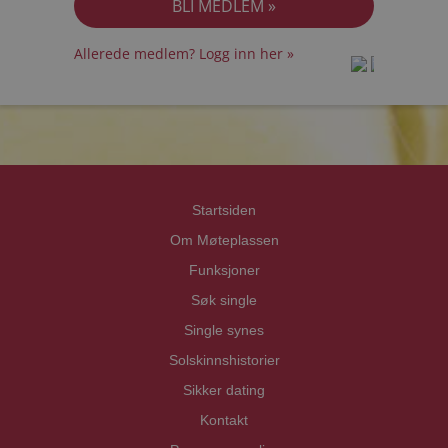
Allerede medlem? Logg inn her »
prot
prot
Priva
Priva
Startsiden
Om Møteplassen
Funksjoner
Søk single
Single synes
Solskinnshistorier
Sikker dating
Kontakt