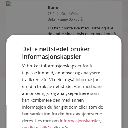
Burre
78 år fra Oslo i Oslo
Søker kvinne 65 - 78 år
Du kan chatte live med Burre og alle
de andre single hvis du er medlem på
Møteplassen. Det er raskt og enkelt å
bli medlem.
Dette nettstedet bruker
informasjonskapsler
Vi bruker informasjonskapsler for å
tilpasse innhold, annonser og analysere
trafikken vår. Vi deler også informasjon
Fler single
om din bruk av nettstedet vårt med våre
annonserings- og analysepartnere som
kan kombinere den med annen
Flere singlemenn fra Oslo
:
Zydanzydan
,
Robin
,
Ole
informasjon du har gitt dem eller som de
Kvinner fra Oslo
har samlet inn fra din bruk av tjenestene
Date kvinner i Norge
deres. Les mer om
informasjonskapsler
,
Date menn i Norge
medlemsvilkår
eller vår