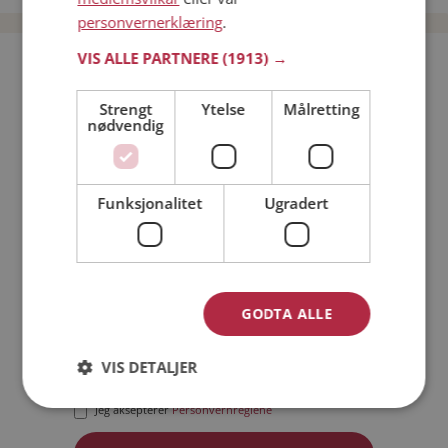
personvernerklæring
.
VIS ALLE PARTNERE
(1913) →
Bli medlem gratis!
Strengt
Ytelse
Målretting
nødvendig
Jeg er en:
Mann
Kvinne
Min alder:
Funksjonalitet
Ugradert
GODTA ALLE
VIS DETALJER
Jeg aksepterer
Medlemsvilkårene
Jeg aksepterer
Personvernreglene