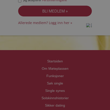
Jeg aksepterer
Personvernreglene
Allerede medlem? Logg inn her »
prot
prot
Priva
Priva
Startsiden
Om Møteplassen
Funksjoner
Søk single
Single synes
Solskinnshistorier
Sikker dating