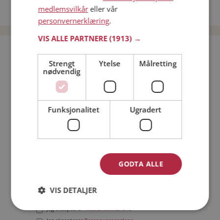
medlemsvilkår
eller vår
Date menn i Norge
personvernerklæring
.
VIS ALLE PARTNERE
(1913) →
Bli medlem gratis!
Strengt
Ytelse
Målretting
nødvendig
Jeg er en:
Mann
Kvinne
Min alder:
Funksjonalitet
Ugradert
GODTA ALLE
VIS DETALJER
Jeg aksepterer
Medlemsvilkårene