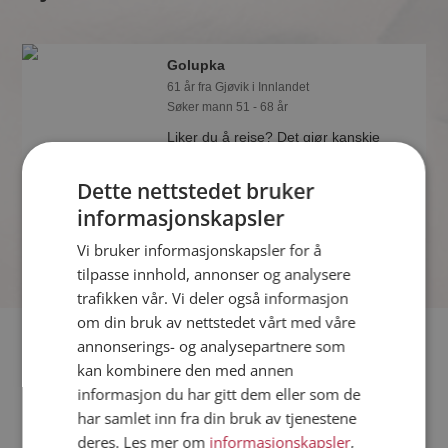
Golupka
61 år fra Gjøvik i Innlandet
Søker mann 51 - 68 år
Liker du å reise? Det gjør kanskje
Golupka også. Bli medlem nå for å
finne svaret og mengder av andre
Dette nettstedet bruker
spennende fakta.
informasjonskapsler
Vi bruker informasjonskapsler for å
tilpasse innhold, annonser og analysere
trafikken vår. Vi deler også informasjon
om din bruk av nettstedet vårt med våre
Fler single
annonserings- og analysepartnere som
kan kombinere den med annen
informasjon du har gitt dem eller som de
Flere singlekvinner fra Gjøvik
:
Linda
,
Stine
,
Gerd
har samlet inn fra din bruk av tjenestene
Menn fra Gjøvik
deres. Les mer om
informasjonskapsler
,
Date kvinner i Norge