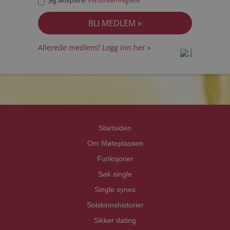
Jeg aksepterer
Personvernreglene
Allerede medlem? Logg inn her »
prot
prot
Priva
Priva
Startsiden
Om Møteplassen
Funksjoner
Søk single
Single synes
Solskinnshistorier
Sikker dating