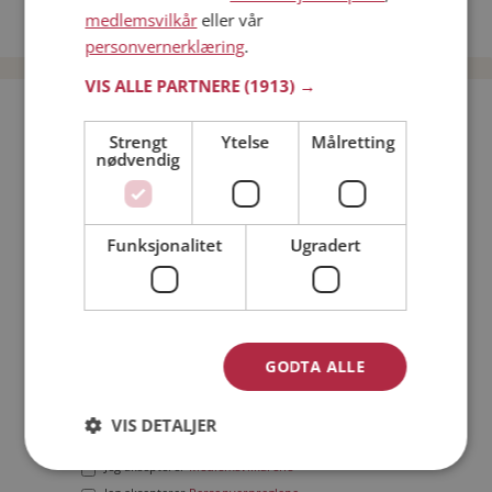
medlemsvilkår
eller vår
Date menn i Norge
personvernerklæring
.
VIS ALLE PARTNERE
(1913) →
Bli medlem gratis!
Strengt
Ytelse
Målretting
nødvendig
Jeg er en:
Mann
Kvinne
Min alder:
Funksjonalitet
Ugradert
GODTA ALLE
VIS DETALJER
Jeg aksepterer
Medlemsvilkårene