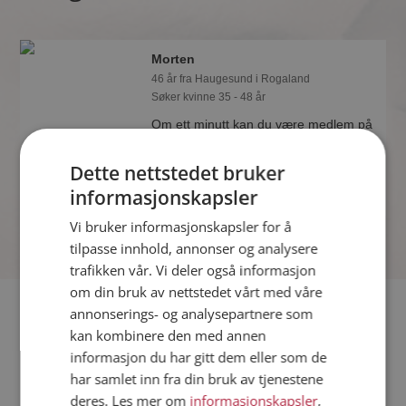
Morten
46 år fra Haugesund i Rogaland
Søker kvinne 35 - 48 år
Om ett minutt kan du være medlem på
Møteplassen, og se om Morten er
drømmende eller praktisk! Det er
Dette nettstedet bruker
lettere å finne kjærligheten på nettet!
informasjonskapsler
Vi bruker informasjonskapsler for å
tilpasse innhold, annonser og analysere
trafikken vår. Vi deler også informasjon
om din bruk av nettstedet vårt med våre
Fler single
annonserings- og analysepartnere som
kan kombinere den med annen
informasjon du har gitt dem eller som de
Flere singlemenn fra Haugesund
:
Daniel
,
Erduher
,
Stian
har samlet inn fra din bruk av tjenestene
Kvinner fra Haugesund
deres. Les mer om
informasjonskapsler
,
Date kvinner i Norge