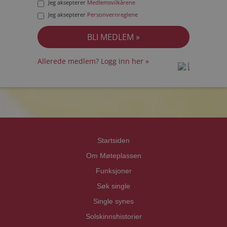
Jeg aksepterer
Medlemsvilkårene
Jeg aksepterer
Personvernreglene
Allerede medlem? Logg inn her »
prot
prot
Priva
Priva
Startsiden
Om Møteplassen
Funksjoner
Søk single
Single synes
Solskinnshistorier