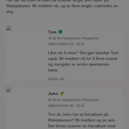
Her ser du noen få blant de tusener single som dater på
Møteplassen. Bli medlem nå, og se flere single i nærheten av
deg.
Tore
45 år fra Haugesund i Rogaland
Søker kvinne 33 - 48 år
Liker du å reise? Det gjør kanskje Tore
også. Bli medlem nå for å finne svaret
og mengder av andre spennende
fakta.
Online nå!
John
45 år fra Haugesund i Rogaland
Søker kvinne 30 - 55 år
Tror du John har et fotoalbum på
Møteplassen? Bli medlem og se selv.
Det finnes tusener av fotoalbum med