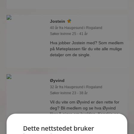
Jostein
40 år fra Haugesund i Rogaland
Søker kvinne 25 - 41 år
Hva jobber Jostein med? Som medlem
på Møteplassen får du vite alle mulige
detaljer om de single.
Øyvind
32 år fra Haugesund i Rogaland
Søker kvinne 23 - 38 år
Vil du vite om Øyvind er den rette for
deg? Bli medlem og se hva Øyvind
liker å gjøre om kvelden. Kanskje en
treningsentusiast som deg selv?
Dette nettstedet bruker