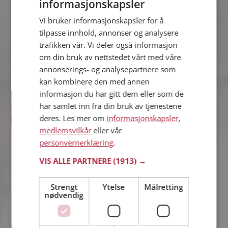
informasjonskapsler
Thomas
Vi bruker informasjonskapsler for å
41 år fra Haugesund i Rogaland
tilpasse innhold, annonser og analysere
Søker kvinne 29 - 43 år
trafikken vår. Vi deler også informasjon
Vil du vite om Thomas er den rette for
om din bruk av nettstedet vårt med våre
deg? Bli medlem og se hva Thomas
annonserings- og analysepartnere som
liker å gjøre om kvelden. Kanskje en
kan kombinere den med annen
treningsentusiast som deg selv?
informasjon du har gitt dem eller som de
har samlet inn fra din bruk av tjenestene
deres. Les mer om
informasjonskapsler
,
Jobir
medlemsvilkår
eller vår
45 år fra Haugesund i Rogaland
personvernerklæring
.
Søker kvinne 25 - 66 år
VIS ALLE PARTNERE
(1913) →
Liker du å reise? Det gjør kanskje Jobir
også. Bli medlem nå for å finne svaret
og mengder av andre spennende
Strengt
Ytelse
Målretting
nødvendig
fakta.