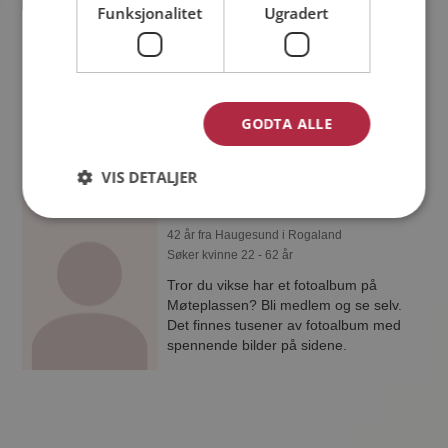
Funksjonalitet
Ugradert
Tor
38 år fra Haugesund i Rogaland
Søker kvinne 28 - 42 år
Hva jobber Tor med? Som medlem på
Møteplassen får du vite alle mulige
GODTA ALLE
detaljer om de single.
VIS DETALJER
vikse
42 år fra Haugesund i Rogaland
Søker kvinne 22 - 62 år
Tror du vikse har et fotoalbum på
Møteplassen? Bli medlem og se selv.
Det finnes tusener av fotoalbum med
spennende bilder på sidene.