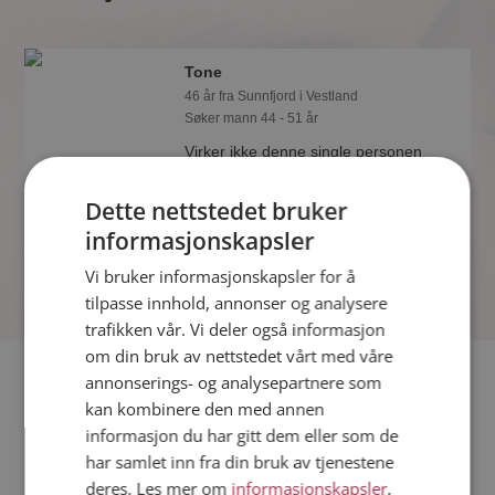
Tone
46 år fra Sunnfjord i Vestland
Søker mann 44 - 51 år
Virker ikke denne single personen
hyggelig? Det tar bare ett minutt å bli
medlem på Møteplassen, slik at du kan
Dette nettstedet bruker
finne ut alt om Tone.
informasjonskapsler
Vi bruker informasjonskapsler for å
tilpasse innhold, annonser og analysere
trafikken vår. Vi deler også informasjon
om din bruk av nettstedet vårt med våre
Fler single
annonserings- og analysepartnere som
kan kombinere den med annen
informasjon du har gitt dem eller som de
Flere singlekvinner fra Sunnfjord
:
Blå
,
Sigurros
,
Grethe
har samlet inn fra din bruk av tjenestene
Menn fra Sunnfjord
deres. Les mer om
informasjonskapsler
,
Date kvinner i Norge