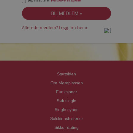
Jeg aksepterer
Personvernreglene
Allerede medlem? Logg inn her »
prot
prot
Priva
Priva
Startsiden
Om Møteplassen
Funksjoner
Søk single
Single synes
Solskinnshistorier
Sikker dating