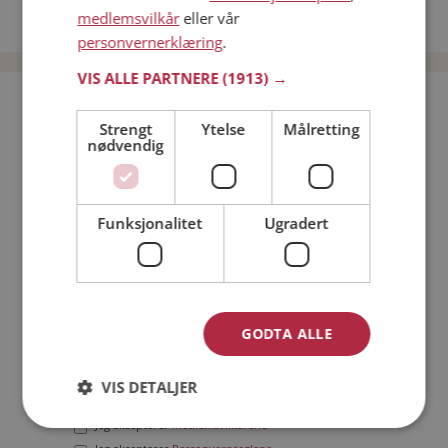
medlemsvilkår
eller vår
Date menn i Norge
personvernerklæring
.
VIS ALLE PARTNERE
(1913) →
Bli medlem gratis!
Strengt
Ytelse
Målretting
nødvendig
Jeg er en:
Mann
Kvinne
Min alder:
Funksjonalitet
Ugradert
GODTA ALLE
VIS DETALJER
Jeg aksepterer
Medlemsvilkårene