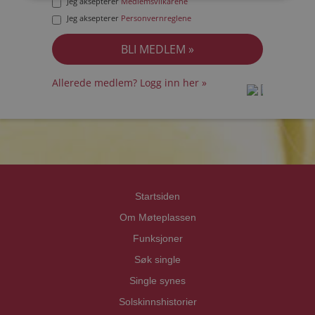
Jeg aksepterer
Medlemsvilkårene
Jeg aksepterer
Personvernreglene
Allerede medlem? Logg inn her »
prot
prot
Priva
Priva
Startsiden
Om Møteplassen
Funksjoner
Søk single
Single synes
Solskinnshistorier