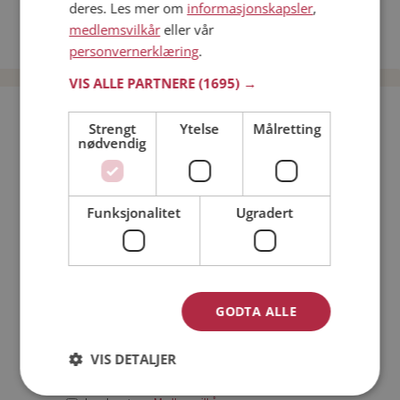
deres. Les mer om
informasjonskapsler
,
Date kvinner i Norge
medlemsvilkår
eller vår
Date menn i Norge
personvernerklæring
.
VIS ALLE PARTNERE
(1695) →
Bli medlem gratis!
Strengt
Ytelse
Målretting
nødvendig
Jeg er en:
Mann
Kvinne
Funksjonalitet
Ugradert
Min alder:
GODTA ALLE
VIS DETALJER