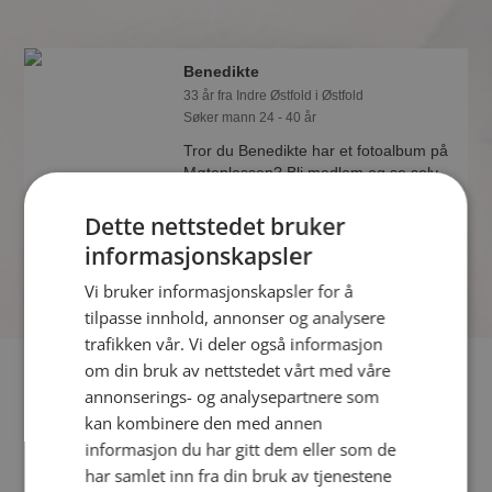
Benedikte
33 år fra Indre Østfold i Østfold
Søker mann 24 - 40 år
Tror du Benedikte har et fotoalbum på
Møteplassen? Bli medlem og se selv.
Det finnes tusener av fotoalbum med
spennende bilder på sidene.
Dette nettstedet bruker
informasjonskapsler
Vi bruker informasjonskapsler for å
tilpasse innhold, annonser og analysere
trafikken vår. Vi deler også informasjon
om din bruk av nettstedet vårt med våre
Fler single
annonserings- og analysepartnere som
kan kombinere den med annen
Flere singlekvinner fra Indre Østfold
:
Reidun
,
Weenie Ice
,
informasjon du har gitt dem eller som de
Elisabet
har samlet inn fra din bruk av tjenestene
Menn fra Indre Østfold