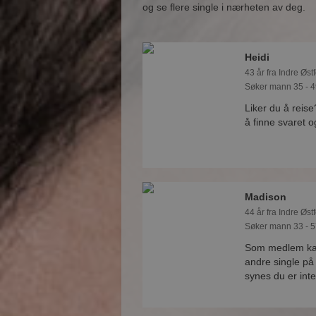
og se flere single i nærheten av deg.
Heidi
43 år fra Indre Østf
Søker mann 35 - 4
Liker du å reise
å finne svaret 
Madison
44 år fra Indre Østf
Søker mann 33 - 5
Som medlem kan
andre single p
synes du er int