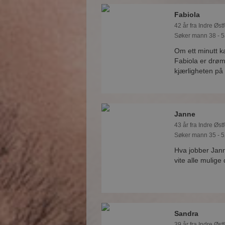
Fabiola
42 år fra Indre Østf
Søker mann 38 - 5
Om ett minutt 
Fabiola er drømm
kjærligheten på 
Janne
43 år fra Indre Østf
Søker mann 35 - 5
Hva jobber Jan
vite alle mulige
Sandra
39 år fra Indre Østf