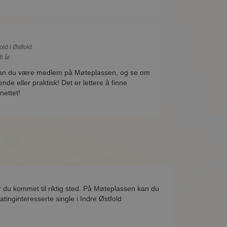
old i Østfold
6 år
kan du være medlem på Møteplassen, og se om
de eller praktisk! Det er lettere å finne
nettet!
r du kommet til riktig sted. På Møteplassen kan du
tinginteresserte single i Indre Østfold