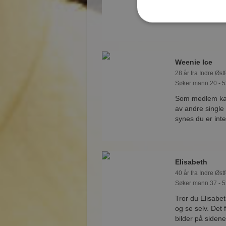
er medlem på Mø
medlem.
Weenie Ice
28 år fra Indre Østf
Søker mann 20 - 5
Som medlem kan
av andre singl
synes du er int
Elisabeth
40 år fra Indre Østf
Søker mann 37 - 5
Tror du Elisabe
og se selv. Det
bilder på sidene