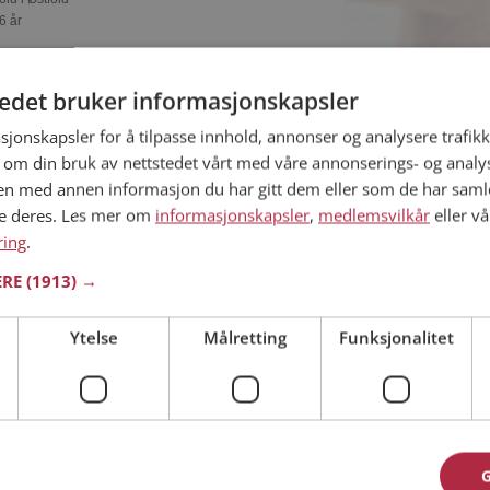
6 år
 om Sandra? Du kan se en fullstendig profil med
 bilder hvis du er medlem på Møteplassen.
tedet bruker informasjonskapsler
sjonskapsler for å tilpasse innhold, annonser og analysere trafikk
 om din bruk av nettstedet vårt med våre annonserings- og anal
n med annen informasjon du har gitt dem eller som de har samlet
ne deres. Les mer om
informasjonskapsler
,
medlemsvilkår
eller vå
old i Østfold
ring
9 år
.
du vise deg frem for Stine og tusener av
ERE
(1913) →
å Møteplassen! Ta sjansen og se hvem som
eressant.
Ytelse
Målretting
Funksjonalitet
old i Østfold
7 år
ive med Roselyn og alle de andre single hvis du