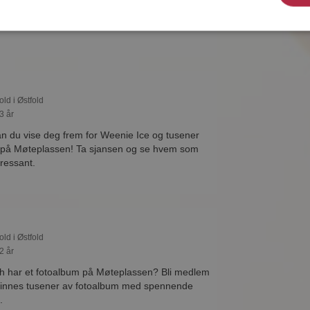
teplassen. Det er raskt og enkelt å bli
old i Østfold
3 år
 du vise deg frem for Weenie Ice og tusener
e på Møteplassen! Ta sjansen og se hvem som
eressant.
old i Østfold
2 år
th har et fotoalbum på Møteplassen? Bli medlem
 finnes tusener av fotoalbum med spennende
.