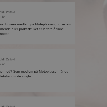
old i Østfold
3 år
kan du være medlem på Møteplassen, og se om
ende eller praktisk! Det er lettere å finne
nettet!
old i Østfold
2 år
ne med? Som medlem på Møteplassen får du
 detaljer om de single.
old i Østfold