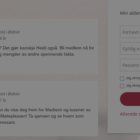
Min alder
old i Østfold
9 år
? Det gjør kanskje Heidi også. Bli medlem nå for
og mengder av andre spennende fakta.
Jeg aks
Jeg aks
old i Østfold
7 år
 du vise deg frem for Madison og tusener av
Allerede 
å Møteplassen! Ta sjansen og se hvem som
eressant.