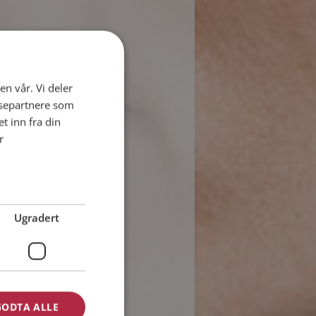
en vår. Vi deler
ysepartnere som
 inn fra din
r
Ugradert
GODTA ALLE