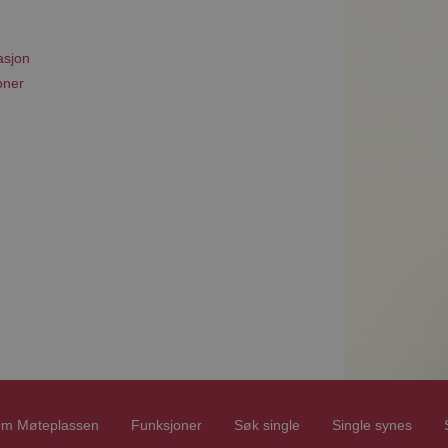
asjon
oner
m Møteplassen
Funksjoner
Søk single
Single synes