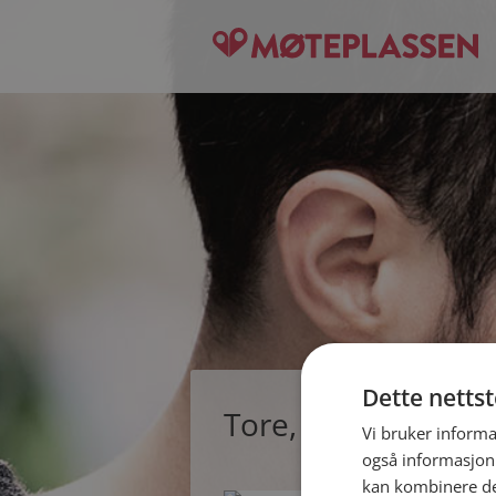
Dette netts
Tore, single mann f
Vi bruker informa
også informasjon
kan kombinere de