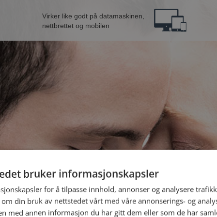
Virker like godt på datamaskinen,
nettbrettet og mobilen
tedet bruker informasjonskapsler
ra Sola
B
sjonskapsler for å tilpasse innhold, annonser og analysere trafikk
 om din bruk av nettstedet vårt med våre annonserings- og anal
n med annen informasjon du har gitt dem eller som de har samlet
Jeg er en: