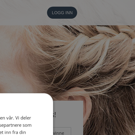
LOGG INN
li medlem gratis!
en vår. Vi deler
ysepartnere som
 inn fra din
Mann
Kvinne